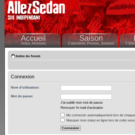
Accueil
Saison
Actus,
Archives
Calendrier,
Pronos,
Joueurs
T-Shir
Index du forum
Connexion
Nom d’utilisateur:
Mot de passe:
J’ai oublié mon mot de passe
Renvoyer l’e-mail d’activation
Me connecter automatiquement lors de chaque 
Masquer mon statut en ligne lors de cette sess