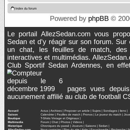
Index du forum
Powered by
phpBB
© 2000
Le portail AllezSedan.com vous propos
Sedan et d'y réagir sur son forum. Sur c
un chat, les feuilles de match, des
interactives et multimédias. AllezSedan.c
Club Sportif Sedan Ardennes, en effet
pages vues depuis 
aucunement affilié au club de football 
Accueil
Actus
|
Archives
|
Proposer un article
|
Sujets
|
Sondages
|
liens
|
Saison
Calendrier
|
Feuilles de match
|
Pronos
|
Le joueur du match
|
Jou
Boutique
T-Shirts Vintage et Originaux
|
Multimedia
Forum
|
Chat
|
Photos
|
Videos
|
Historique
Chroniques du passé
|
Joueurs
|
Saisons
|
Sedan
|
AllezSedan.com
Nous contacter
|
Plan du site
|
Aide
|
Encyclopedie
|
Recherche
|
M