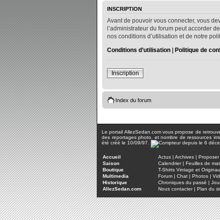
INSCRIPTION
Avant de pouvoir vous connecter, vous dev
l’administrateur du forum peut accorder de
nos conditions d’utilisation et de notre po
Conditions d’utilisation
|
Politique de conf
Inscription
Index du forum
Le portail AllezSedan.com vous propose de retrouver 
des reportages photo, et nombre de ressources inter
été créé le 10/09/97.
Accueil
Actus
|
Archives
|
Proposer 
Saison
Calendrier
|
Feuilles de ma
Boutique
T-Shirts Vintage et Origina
Multimedia
Forum
|
Chat
|
Photos
|
Vi
Historique
Chroniques du passé
|
Jou
AllezSedan.com
Nous contacter
|
Plan du si