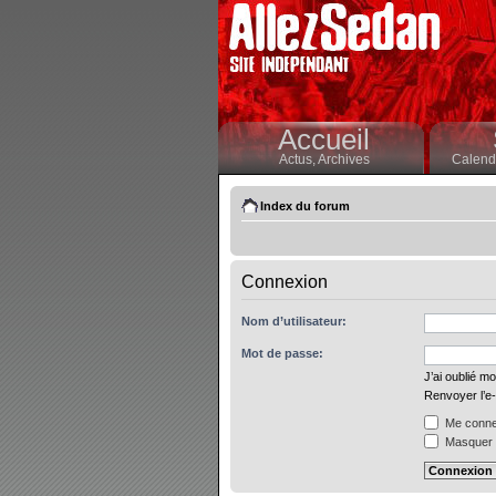
Accueil
Actus,
Archives
Calendr
Index du forum
Connexion
Nom d’utilisateur:
Mot de passe:
J’ai oublié m
Renvoyer l’e-
Me connec
Masquer m