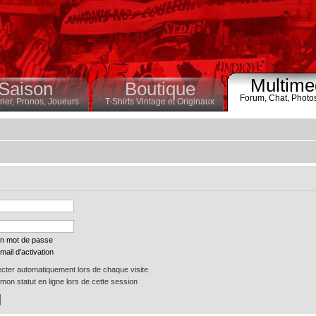
Multime
Saison
Boutique
Forum,
Chat,
Photo
ier,
Pronos,
Joueurs
T-Shirts Vintage et Originaux
on mot de passe
mail d’activation
ter automatiquement lors de chaque visite
on statut en ligne lors de cette session