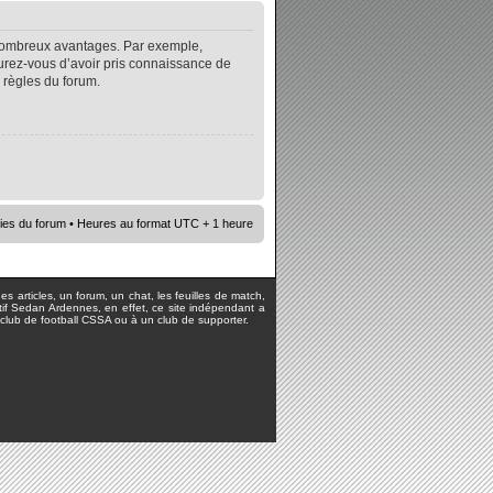
e nombreux avantages. Par exemple,
surez-vous d’avoir pris connaissance de
s règles du forum.
ies du forum
• Heures au format UTC + 1 heure
s articles, un forum, un chat, les feuilles de match,
rtif Sedan Ardennes, en effet, ce site indépendant a
lub de football CSSA ou à un club de supporter.