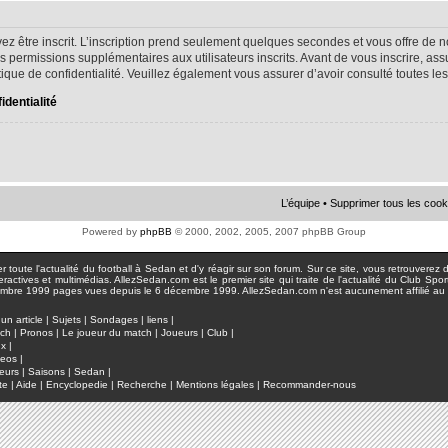
ez être inscrit. L’inscription prend seulement quelques secondes et vous offre d
s permissions supplémentaires aux utilisateurs inscrits. Avant de vous inscrire, as
litique de confidentialité. Veuillez également vous assurer d’avoir consulté toutes le
identialité
L’équipe
•
Supprimer tous les cook
Powered by
phpBB
© 2000, 2002, 2005, 2007 phpBB Group
toute l'actualité du football à Sedan et d'y réagir sur son forum. Sur ce site, vous retrouverez de
actives et multimédias. AllezSedan.com est le premier site qui traite de l'actualité du Club Spo
pages vues depuis le 6 décembre 1999. AllezSedan.com n'est aucunement affilié au c
un article
|
Sujets
|
Sondages
|
liens
|
tch
|
Pronos
|
Le joueur du match
|
Joueurs
|
Club
|
ux
|
deos
|
eurs
|
Saisons
|
Sedan
|
te
|
Aide
|
Encyclopedie
|
Recherche
|
Mentions légales
|
Recommander-nous