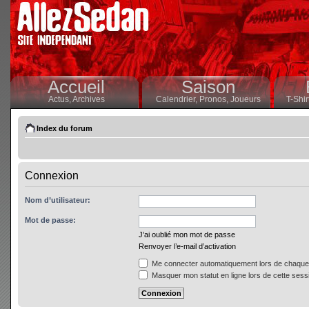
Accueil
Saison
Actus,
Archives
Calendrier,
Pronos,
Joueurs
T-Shir
Index du forum
Connexion
Nom d’utilisateur:
Mot de passe:
J’ai oublié mon mot de passe
Renvoyer l’e-mail d’activation
Me connecter automatiquement lors de chaque 
Masquer mon statut en ligne lors de cette sess