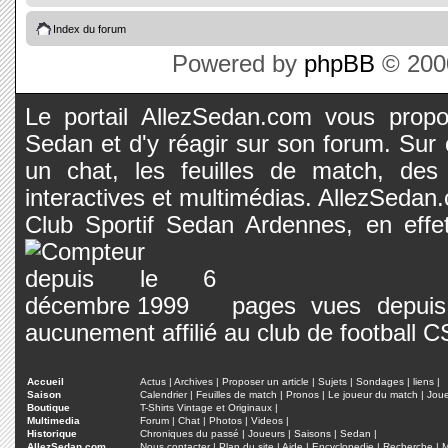
Index du forum
Powered by
phpBB
© 2000
Le portail AllezSedan.com vous propos
Sedan et d'y réagir sur son forum. Sur c
un chat, les feuilles de match, des
interactives et multimédias. AllezSedan.c
Club Sportif Sedan Ardennes, en effet
pages vues depuis 
aucunement affilié au club de football 
Accueil
Actus
|
Archives
|
Proposer un article
|
Sujets
|
Sondages
|
liens
|
Saison
Calendrier
|
Feuilles de match
|
Pronos
|
Le joueur du match
|
Jou
Boutique
T-Shirts Vintage et Originaux
|
Multimedia
Forum
|
Chat
|
Photos
|
Videos
|
Historique
Chroniques du passé
|
Joueurs
|
Saisons
|
Sedan
|
AllezSedan.com
Nous contacter
|
Plan du site
|
Aide
|
Encyclopedie
|
Recherche
|
M