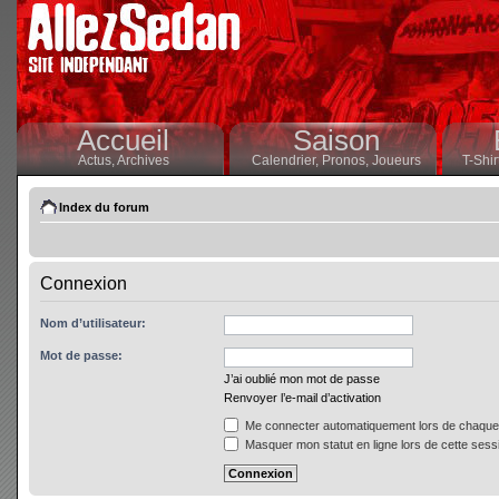
Accueil
Saison
Actus,
Archives
Calendrier,
Pronos,
Joueurs
T-Shir
Index du forum
Connexion
Nom d’utilisateur:
Mot de passe:
J’ai oublié mon mot de passe
Renvoyer l’e-mail d’activation
Me connecter automatiquement lors de chaque 
Masquer mon statut en ligne lors de cette sess