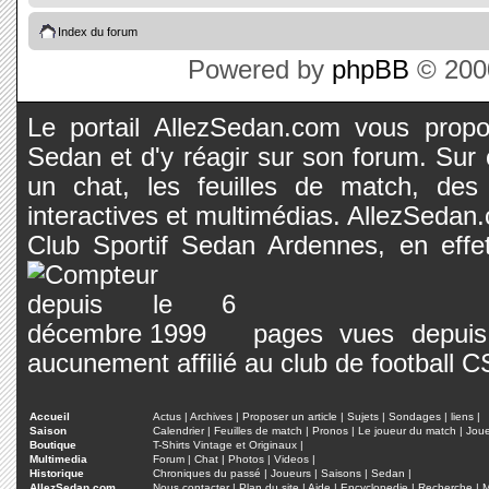
Index du forum
Powered by
phpBB
© 2000
Le portail AllezSedan.com vous propos
Sedan et d'y réagir sur son forum. Sur c
un chat, les feuilles de match, des
interactives et multimédias. AllezSedan.c
Club Sportif Sedan Ardennes, en effet
pages vues depuis 
aucunement affilié au club de football 
Accueil
Actus
|
Archives
|
Proposer un article
|
Sujets
|
Sondages
|
liens
|
Saison
Calendrier
|
Feuilles de match
|
Pronos
|
Le joueur du match
|
Jou
Boutique
T-Shirts Vintage et Originaux
|
Multimedia
Forum
|
Chat
|
Photos
|
Videos
|
Historique
Chroniques du passé
|
Joueurs
|
Saisons
|
Sedan
|
AllezSedan.com
Nous contacter
|
Plan du site
|
Aide
|
Encyclopedie
|
Recherche
|
M