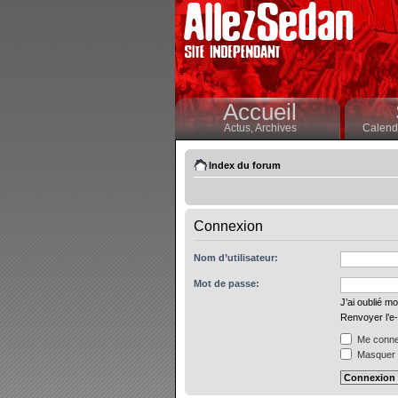
Accueil
Actus,
Archives
Calendr
Index du forum
Connexion
Nom d’utilisateur:
Mot de passe:
J’ai oublié m
Renvoyer l’e-
Me connec
Masquer m