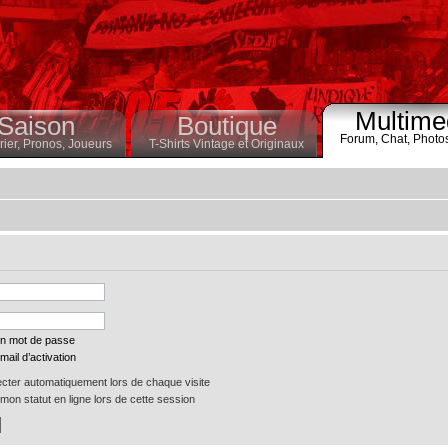
Multime
Saison
Boutique
Forum,
Chat,
Photo
ier,
Pronos,
Joueurs
T-Shirts Vintage et Originaux
on mot de passe
mail d’activation
ter automatiquement lors de chaque visite
on statut en ligne lors de cette session