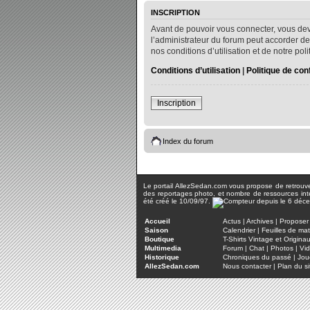
INSCRIPTION
Avant de pouvoir vous connecter, vous dev
l’administrateur du forum peut accorder de
nos conditions d’utilisation et de notre po
Conditions d’utilisation
|
Politique de conf
Inscription
Index du forum
Le portail AllezSedan.com vous propose de retrouver 
des reportages photo, et nombre de ressources inter
été créé le 10/09/97.
Accueil
Actus
|
Archives
|
Proposer 
Saison
Calendrier
|
Feuilles de ma
Boutique
T-Shirts Vintage et Origina
Multimedia
Forum
|
Chat
|
Photos
|
Vi
Historique
Chroniques du passé
|
Jou
AllezSedan.com
Nous contacter
|
Plan du si