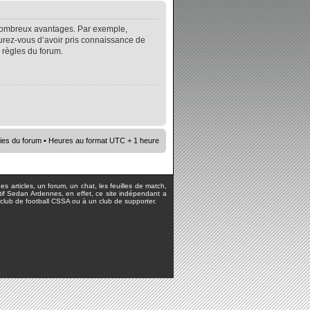
e nombreux avantages. Par exemple,
surez-vous d’avoir pris connaissance de
s règles du forum.
ies du forum
• Heures au format UTC + 1 heure
s articles, un forum, un chat, les feuilles de match,
rtif Sedan Ardennes, en effet, ce site indépendant a
lub de football CSSA ou à un club de supporter.