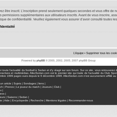
ez être inscrit. L’inscription prend seulement quelques secondes et vous offre d
s permissions supplémentaires aux utilisateurs inscrits. Avant de vous inscrire, as
litique de confidentialité. Veuillez également vous assurer d’avoir consulté toutes le
identialité
L’équipe
•
Supprimer tous les cook
Powered by
phpBB
© 2000, 2002, 2005, 2007 phpBB Group
toute l'actualité du football à Sedan et d'y réagir sur son forum. Sur ce site, vous retrouverez de
actives et multimédias. AllezSedan.com est le premier site qui traite de l'actualité du Club Spo
pages vues depuis le 6 décembre 1999. AllezSedan.com n'est aucunement affilié au c
un article
|
Sujets
|
Sondages
|
liens
|
tch
|
Pronos
|
Le joueur du match
|
Joueurs
|
Club
|
ux
|
deos
|
eurs
|
Saisons
|
Sedan
|
te
|
Aide
|
Encyclopedie
|
Recherche
|
Mentions légales
|
Recommander-nous