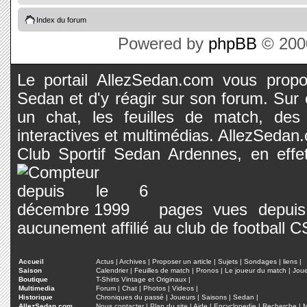
Index du forum
Powered by
phpBB
© 2000
Le portail AllezSedan.com vous propos
Sedan et d'y réagir sur son forum. Sur c
un chat, les feuilles de match, des
interactives et multimédias. AllezSedan.c
Club Sportif Sedan Ardennes, en effet
pages vues depuis 
aucunement affilié au club de football 
Accueil
Actus
|
Archives
|
Proposer un article
|
Sujets
|
Sondages
|
liens
|
Saison
Calendrier
|
Feuilles de match
|
Pronos
|
Le joueur du match
|
Jou
Boutique
T-Shirts Vintage et Originaux
|
Multimedia
Forum
|
Chat
|
Photos
|
Videos
|
Historique
Chroniques du passé
|
Joueurs
|
Saisons
|
Sedan
|
AllezSedan.com
Nous contacter
|
Plan du site
|
Aide
|
Encyclopedie
|
Recherche
|
M