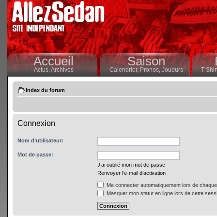
Accueil
Saison
Actus,
Archives
Calendrier,
Pronos,
Joueurs
T-Shir
Index du forum
Connexion
Nom d’utilisateur:
Mot de passe:
J’ai oublié mon mot de passe
Renvoyer l’e-mail d’activation
Me connecter automatiquement lors de chaque 
Masquer mon statut en ligne lors de cette sess