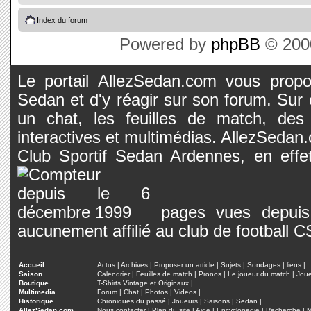
Index du forum
Powered by
phpBB
© 2000
Le portail AllezSedan.com vous propos
Sedan et d'y réagir sur son forum. Sur c
un chat, les feuilles de match, des
interactives et multimédias. AllezSedan.c
Club Sportif Sedan Ardennes, en effet
pages vues depuis 
aucunement affilié au club de football 
Accueil
Actus
|
Archives
|
Proposer un article
|
Sujets
|
Sondages
|
liens
|
Saison
Calendrier
|
Feuilles de match
|
Pronos
|
Le joueur du match
|
Jou
Boutique
T-Shirts Vintage et Originaux
|
Multimedia
Forum
|
Chat
|
Photos
|
Videos
|
Historique
Chroniques du passé
|
Joueurs
|
Saisons
|
Sedan
|
AllezSedan.com
Nous contacter
|
Plan du site
|
Aide
|
Encyclopedie
|
Recherche
|
M