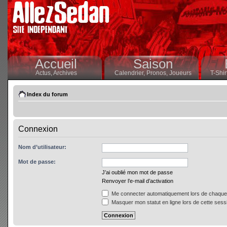
Accueil
Saison
Actus,
Archives
Calendrier,
Pronos,
Joueurs
T-Shir
Index du forum
Connexion
Nom d’utilisateur:
Mot de passe:
J’ai oublié mon mot de passe
Renvoyer l’e-mail d’activation
Me connecter automatiquement lors de chaque 
Masquer mon statut en ligne lors de cette sess