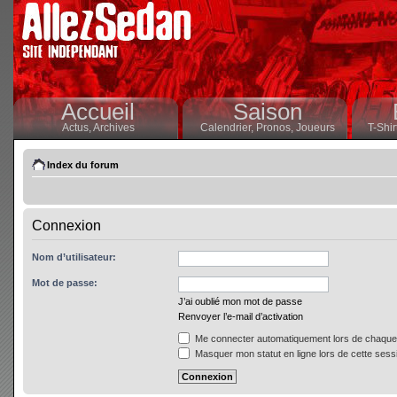
Accueil
Saison
Actus,
Archives
Calendrier,
Pronos,
Joueurs
T-Shir
Index du forum
Connexion
Nom d’utilisateur:
Mot de passe:
J’ai oublié mon mot de passe
Renvoyer l’e-mail d’activation
Me connecter automatiquement lors de chaque 
Masquer mon statut en ligne lors de cette sess