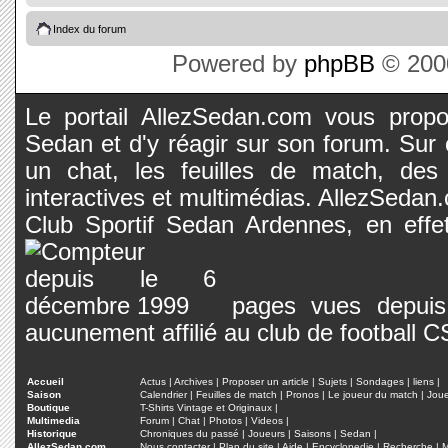
Index du forum
Powered by
phpBB
© 2000
Le portail AllezSedan.com vous propos
Sedan et d'y réagir sur son forum. Sur c
un chat, les feuilles de match, des
interactives et multimédias. AllezSedan.c
Club Sportif Sedan Ardennes, en effet
pages vues depuis 
aucunement affilié au club de football 
Accueil
Actus
|
Archives
|
Proposer un article
|
Sujets
|
Sondages
|
liens
|
Saison
Calendrier
|
Feuilles de match
|
Pronos
|
Le joueur du match
|
Jou
Boutique
T-Shirts Vintage et Originaux
|
Multimedia
Forum
|
Chat
|
Photos
|
Videos
|
Historique
Chroniques du passé
|
Joueurs
|
Saisons
|
Sedan
|
AllezSedan.com
Nous contacter
|
Plan du site
|
Aide
|
Encyclopedie
|
Recherche
|
M