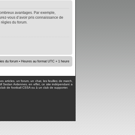
e nombreux avantages. Par exemple,
surez-vous d’avoir pris connaissance de
s règles du forum.
ies du forum
• Heures au format UTC + 1 heure
s articles, un forum, un chat, les feuilles de match,
rtif Sedan Ardennes, en effet, ce site indépendant a
lub de football CSSA ou à un club de supporter.