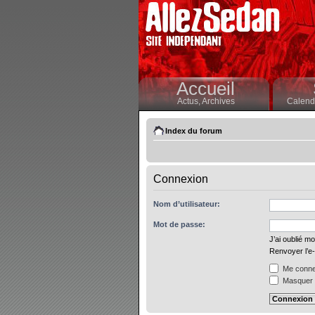
Accueil
Actus,
Archives
Calendr
Index du forum
Connexion
Nom d’utilisateur:
Mot de passe:
J’ai oublié m
Renvoyer l’e-
Me connec
Masquer m