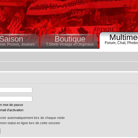
Multime
Saison
Boutique
Forum,
Chat,
Photo
ier,
Pronos,
Joueurs
T-Shirts Vintage et Originaux
on mot de passe
mail d’activation
ter automatiquement lors de chaque visite
on statut en ligne lors de cette session