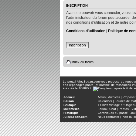
INSCRIPTION
Avant de pouvoir vous connecter, vous dev
l’administrateur du forum peut accorder de
nos conditions d’utilisation et de notre po
Conditions d’utilisation
|
Politique de conf
Inscription
Index du forum
Le portail AllezSedan.com vous propose de retrouver 
des reportages photo, et nombre de ressources inter
été créé le 10/09/97.
Accueil
Actus
|
Archives
|
Proposer 
Saison
Calendrier
|
Feuilles de ma
Boutique
T-Shirts Vintage et Origina
Multimedia
Forum
|
Chat
|
Photos
|
Vi
Historique
Chroniques du passé
|
Jou
AllezSedan.com
Nous contacter
|
Plan du si