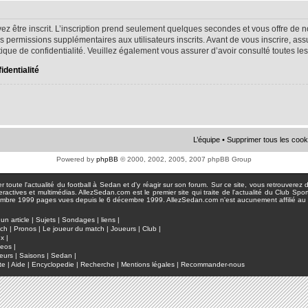
ez être inscrit. L’inscription prend seulement quelques secondes et vous offre d
s permissions supplémentaires aux utilisateurs inscrits. Avant de vous inscrire, as
litique de confidentialité. Veuillez également vous assurer d’avoir consulté toutes le
identialité
L’équipe
•
Supprimer tous les cook
Powered by
phpBB
© 2000, 2002, 2005, 2007 phpBB Group
toute l'actualité du football à Sedan et d'y réagir sur son forum. Sur ce site, vous retrouverez de
actives et multimédias. AllezSedan.com est le premier site qui traite de l'actualité du Club Spo
pages vues depuis le 6 décembre 1999. AllezSedan.com n'est aucunement affilié au c
un article
|
Sujets
|
Sondages
|
liens
|
tch
|
Pronos
|
Le joueur du match
|
Joueurs
|
Club
|
ux
|
deos
|
eurs
|
Saisons
|
Sedan
|
te
|
Aide
|
Encyclopedie
|
Recherche
|
Mentions légales
|
Recommander-nous