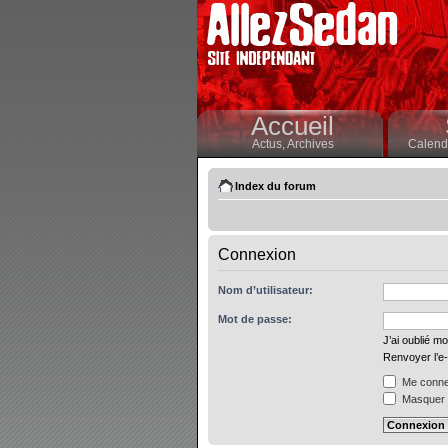
Accueil
Actus,
Archives
Calendr
Index du forum
Connexion
Nom d’utilisateur:
Mot de passe:
J’ai oublié m
Renvoyer l’e-
Me connec
Masquer m