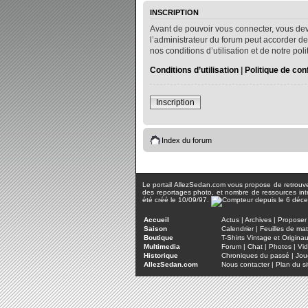
INSCRIPTION
Avant de pouvoir vous connecter, vous dev
l’administrateur du forum peut accorder de
nos conditions d’utilisation et de notre po
Conditions d’utilisation
|
Politique de conf
Inscription
Index du forum
Le portail AllezSedan.com vous propose de retrouver 
des reportages photo, et nombre de ressources inter
été créé le 10/09/97.
Accueil
Actus
|
Archives
|
Proposer 
Saison
Calendrier
|
Feuilles de ma
Boutique
T-Shirts Vintage et Origina
Multimedia
Forum
|
Chat
|
Photos
|
Vi
Historique
Chroniques du passé
|
Jou
AllezSedan.com
Nous contacter
|
Plan du si