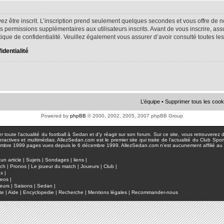
ez être inscrit. L’inscription prend seulement quelques secondes et vous offre d
s permissions supplémentaires aux utilisateurs inscrits. Avant de vous inscrire, as
litique de confidentialité. Veuillez également vous assurer d’avoir consulté toutes le
identialité
L’équipe
•
Supprimer tous les cook
Powered by
phpBB
© 2000, 2002, 2005, 2007 phpBB Group
toute l'actualité du football à Sedan et d'y réagir sur son forum. Sur ce site, vous retrouverez de
actives et multimédias. AllezSedan.com est le premier site qui traite de l'actualité du Club Spo
pages vues depuis le 6 décembre 1999. AllezSedan.com n'est aucunement affilié au c
un article
|
Sujets
|
Sondages
|
liens
|
tch
|
Pronos
|
Le joueur du match
|
Joueurs
|
Club
|
ux
|
deos
|
eurs
|
Saisons
|
Sedan
|
te
|
Aide
|
Encyclopedie
|
Recherche
|
Mentions légales
|
Recommander-nous