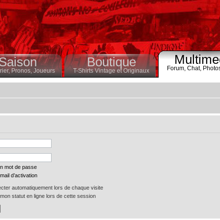
Multime
Saison
Boutique
Forum,
Chat,
Photo
ier,
Pronos,
Joueurs
T-Shirts Vintage et Originaux
on mot de passe
mail d’activation
ter automatiquement lors de chaque visite
on statut en ligne lors de cette session