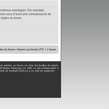
e nombreux avantages. Par exemple,
surez-vous d’avoir pris connaissance de
s règles du forum.
ies du forum
• Heures au format UTC + 1 heure
s articles, un forum, un chat, les feuilles de match,
rtif Sedan Ardennes, en effet, ce site indépendant a
lub de football CSSA ou à un club de supporter.