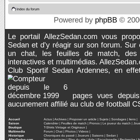
Index du forum
Powered by
phpBB
© 2000
Le portail AllezSedan.com vous propos
Sedan et d'y réagir sur son forum. Sur c
un chat, les feuilles de match, des
interactives et multimédias. AllezSedan.c
Club Sportif Sedan Ardennes, en effet
pages vues depuis 
aucunement affilié au club de football 
Accueil
Actus
|
Archives
|
Proposer un article
|
Sujets
|
Sondages
|
liens
|
Saison
Calendrier
|
Feuilles de match
|
Pronos
|
Le joueur du match
|
Jou
Boutique
T-Shirts Vintage et Originaux
|
Multimedia
Forum
|
Chat
|
Photos
|
Videos
|
Historique
Chroniques du passé
|
Joueurs
|
Saisons
|
Sedan
|
AllezSedan.com
Nous contacter
|
Plan du site
|
Aide
|
Encyclopedie
|
Recherche
|
M