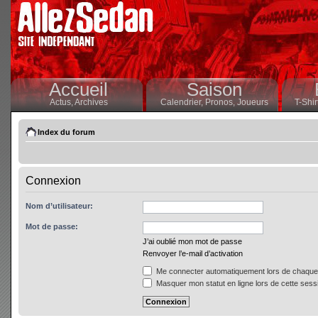
Accueil
Saison
Actus,
Archives
Calendrier,
Pronos,
Joueurs
T-Shir
Index du forum
Connexion
Nom d’utilisateur:
Mot de passe:
J’ai oublié mon mot de passe
Renvoyer l’e-mail d’activation
Me connecter automatiquement lors de chaque 
Masquer mon statut en ligne lors de cette sess