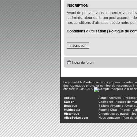
INSCRIPTION
Avant de pouvoir vous connecter, vous dev
l’administrateur du forum peut accorder de
nos conditions d’utilisation et de notre po
Conditions d’utilisation
|
Politique de conf
Inscription
Index du forum
Le portail AllezSedan.com vous propose de retrouver 
des reportages photo, et nombre de ressources inter
été créé le 10/09/97.
Accueil
Actus
|
Archives
|
Proposer 
Saison
Calendrier
|
Feuilles de ma
Boutique
T-Shirts Vintage et Origina
Multimedia
Forum
|
Chat
|
Photos
|
Vi
Historique
Chroniques du passé
|
Jou
AllezSedan.com
Nous contacter
|
Plan du si