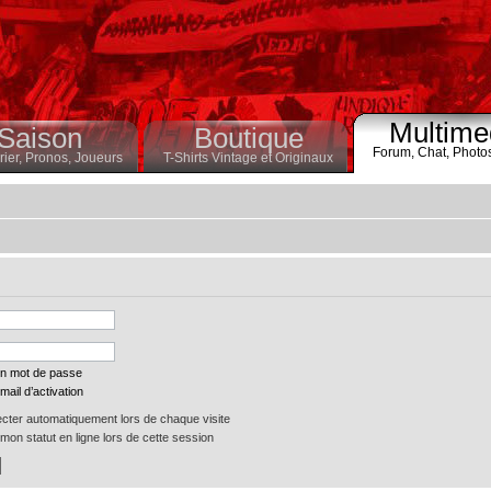
Multime
Saison
Boutique
Forum,
Chat,
Photo
ier,
Pronos,
Joueurs
T-Shirts Vintage et Originaux
on mot de passe
mail d’activation
ter automatiquement lors de chaque visite
on statut en ligne lors de cette session