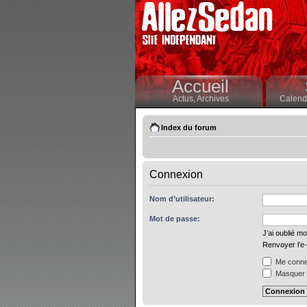
Accueil
Actus,
Archives
Calendr
Index du forum
Connexion
Nom d’utilisateur:
Mot de passe:
J’ai oublié m
Renvoyer l’e-
Me connec
Masquer m