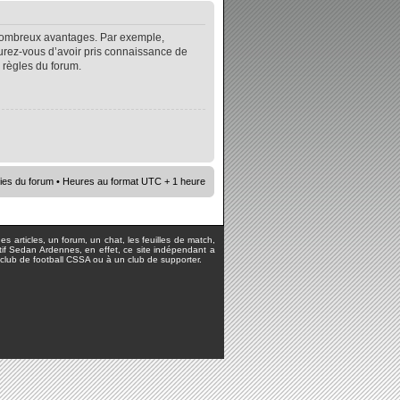
e nombreux avantages. Par exemple,
surez-vous d’avoir pris connaissance de
s règles du forum.
ies du forum
• Heures au format UTC + 1 heure
s articles, un forum, un chat, les feuilles de match,
rtif Sedan Ardennes, en effet, ce site indépendant a
lub de football CSSA ou à un club de supporter.