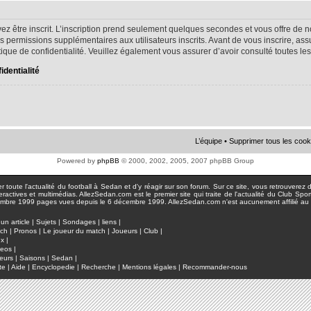
ez être inscrit. L’inscription prend seulement quelques secondes et vous offre d
s permissions supplémentaires aux utilisateurs inscrits. Avant de vous inscrire, as
litique de confidentialité. Veuillez également vous assurer d’avoir consulté toutes le
identialité
L’équipe
•
Supprimer tous les cook
Powered by
phpBB
© 2000, 2002, 2005, 2007 phpBB Group
toute l'actualité du football à Sedan et d'y réagir sur son forum. Sur ce site, vous retrouverez de
actives et multimédias. AllezSedan.com est le premier site qui traite de l'actualité du Club Spo
pages vues depuis le 6 décembre 1999. AllezSedan.com n'est aucunement affilié au c
un article
|
Sujets
|
Sondages
|
liens
|
tch
|
Pronos
|
Le joueur du match
|
Joueurs
|
Club
|
ux
|
deos
|
eurs
|
Saisons
|
Sedan
|
te
|
Aide
|
Encyclopedie
|
Recherche
|
Mentions légales
|
Recommander-nous