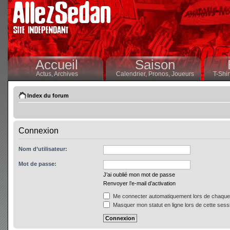
Accueil
Saison
Actus,
Archives
Calendrier,
Pronos,
Joueurs
T-Shir
Index du forum
Connexion
Nom d’utilisateur:
Mot de passe:
J’ai oublié mon mot de passe
Renvoyer l’e-mail d’activation
Me connecter automatiquement lors de chaque 
Masquer mon statut en ligne lors de cette sess