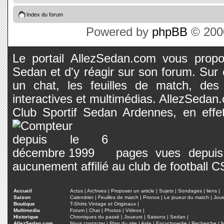
Index du forum
Powered by
phpBB
© 2000
Le portail AllezSedan.com vous propos
Sedan et d'y réagir sur son forum. Sur c
un chat, les feuilles de match, des
interactives et multimédias. AllezSedan.c
Club Sportif Sedan Ardennes, en effet
pages vues depuis 
aucunement affilié au club de football 
Accueil
Actus
|
Archives
|
Proposer un article
|
Sujets
|
Sondages
|
liens
|
Saison
Calendrier
|
Feuilles de match
|
Pronos
|
Le joueur du match
|
Jou
Boutique
T-Shirts Vintage et Originaux
|
Multimedia
Forum
|
Chat
|
Photos
|
Videos
|
Historique
Chroniques du passé
|
Joueurs
|
Saisons
|
Sedan
|
AllezSedan.com
Nous contacter
|
Plan du site
|
Aide
|
Encyclopedie
|
Recherche
|
M