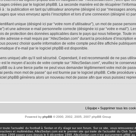
 pages créées par le logiciel phpBB. La seconde manière est de récupérer l’infor
ité à : la publication en tant qu’utilisateur anonyme (désigné ici par “messages anon
ssages que vous envoyez après l’inscription et lors d’une connexion (désigné ici pa
tifiant unique (désigné ici par “votre nom d’utilisateur”), un mot de passe personne
e”) et une adresse e-mail personnelle correcte (désignée ici par “votre e-mail”). Le
ois de protection des données applicables dans le pays qui nous héberge. Toute i
votre adresse e-mail requis par “AllezSedan.com” durant la procédure d’inscription est
us pouvez choisir quelle information de votre compte peut être affichée publiqueme
matique d’e-mail par le logiciel phpBB est disponible.
sens unique) afin qu’il soit sécurisé. Cependant, il est recommandé de ne pas util
asse est le moyen d’accès de votre compte sur “AllezSedan.com”, veuillez le conser
hpBB ou à une tierce partie ne peut vous demander légitimement votre mot de passe
J’ai perdu mon mot de passe” qui est fournie par le logiciel phpBB. Cette procédur
logiciel phpBB générera alors un nouveau mot de passe afin que vous puissiez repre
L’équipe
•
Supprimer tous les cook
Powered by
phpBB
© 2000, 2002, 2005, 2007 phpBB Group
toute l'actualité du football à Sedan et d'y réagir sur son forum. Sur ce site, vous retrouverez de
actives et multimédias. AllezSedan.com est le premier site qui traite de l'actualité du Club Spo
pages vues depuis le 6 décembre 1999. AllezSedan.com n'est aucunement affilié au c