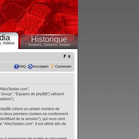
dia
Historique
s,
Vidéos
Joueurs,
Saisons,
Sedan
FAQ
Inscription
Connexion
 “AllezSedan.com”,
B Group”, “Équipes de phpBB”) utilisent
ations”).
l phpBB créera un certain nombre de
. Les deux premiers cookies ne contiennent
identifiant de la session”), qui vous sont
“AllezSedan.com”. Il est utilisé afin de
ux-ci soient hors de portée du document