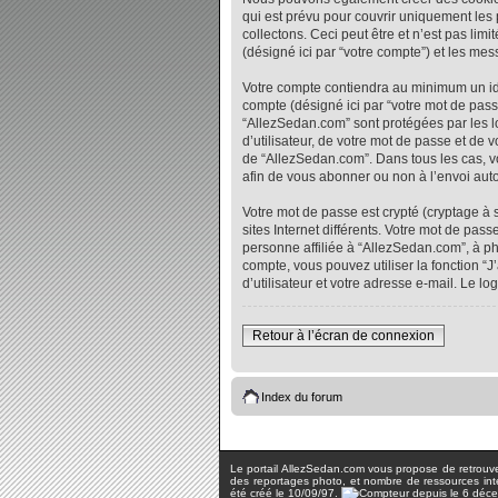
qui est prévu pour couvrir uniquement les
collectons. Ceci peut être et n’est pas lim
(désigné ici par “votre compte”) et les me
Votre compte contiendra au minimum un iden
compte (désigné ici par “votre mot de pass
“AllezSedan.com” sont protégées par les l
d’utilisateur, de votre mot de passe et de 
de “AllezSedan.com”. Dans tous les cas, vo
afin de vous abonner ou non à l’envoi auto
Votre mot de passe est crypté (cryptage à 
sites Internet différents. Votre mot de p
personne affiliée à “AllezSedan.com”, à p
compte, vous pouvez utiliser la fonction “
d’utilisateur et votre adresse e-mail. Le 
Retour à l’écran de connexion
Index du forum
Le portail AllezSedan.com vous propose de retrouver 
des reportages photo, et nombre de ressources inter
été créé le 10/09/97.