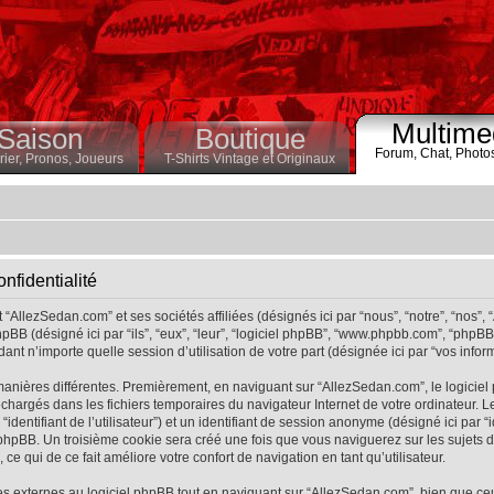
Multime
Saison
Boutique
Forum,
Chat,
Photo
ier,
Pronos,
Joueurs
T-Shirts Vintage et Originaux
nfidentialité
“AllezSedan.com” et ses sociétés affiliées (désignés ici par “nous”, “notre”, “nos”,
pBB (désigné ici par “ils”, “eux”, “leur”, “logiciel phpBB”, “www.phpbb.com”, “phpB
ant n’importe quelle session d’utilisation de votre part (désignée ici par “vos inform
manières différentes. Premièrement, en naviguant sur “AllezSedan.com”, le logicie
éléchargés dans les fichiers temporaires du navigateur Internet de votre ordinateur
r “identifiant de l’utilisateur”) et un identifiant de session anonyme (désigné ici par “
hpBB. Un troisième cookie sera créé une fois que vous naviguerez sur les sujets de 
ce qui de ce fait améliore votre confort de navigation en tant qu’utilisateur.
 externes au logiciel phpBB tout en naviguant sur “AllezSedan.com”, bien que ce