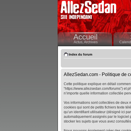
Accueil
Actus,
Archives
Calendr
Index du forum
AllezSedan.com - Politique de co
Cette politique explique en détail comment 
“https://www.allezsedan.com/forums”) et ph
n’importe quelle information collectée pend
Vos informations sont collectées de deux 
cookies qui sont de petits fichiers texte t
qu’un identifiant utilisateur (désigné ici pa
automatiquement assignés par le logiciel p
stocker les sujets que vous avez consultés, 
Nous pouvons également créer des cookies