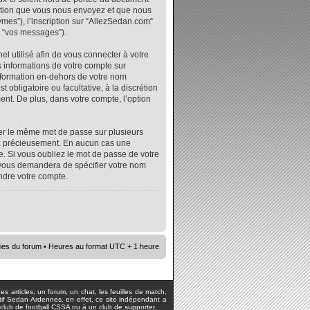
mation que vous nous envoyez et que nous
ymes”), l’inscription sur “AllezSedan.com”
r “vos messages”).
l utilisé afin de vous connecter à votre
s informations de votre compte sur
nformation en-dehors de votre nom
 obligatoire ou facultative, à la discrétion
nt. De plus, dans votre compte, l’option
iser le même mot de passe sur plusieurs
vez précieusement. En aucun cas une
. Si vous oubliez le mot de passe de votre
e vous demandera de spécifier votre nom
ndre votre compte.
ies du forum
• Heures au format UTC + 1 heure
s articles, un forum, un chat, les feuilles de match,
rtif Sedan Ardennes, en effet, ce site indépendant a
lub de football CSSA ou à un club de supporter.