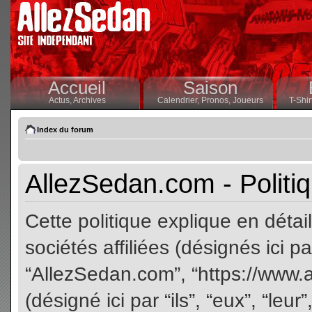
Accueil
Saison
Actus,
Archives
Calendrier,
Pronos,
Joueurs
T-Shir
Index du forum
AllezSedan.com - Politiq
Cette politique explique en dét
sociétés affiliées (désignés ici pa
“AllezSedan.com”, “https://www.
(désigné ici par “ils”, “eux”, “le