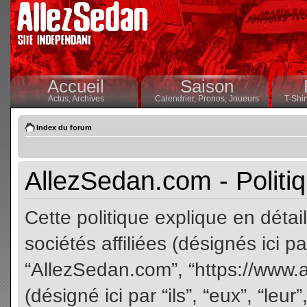
Accueil
Saison
Actus,
Archives
Calendrier,
Pronos,
Joueurs
T-Shir
Index du forum
AllezSedan.com - Politiq
Cette politique explique en dét
sociétés affiliées (désignés ici pa
“AllezSedan.com”, “https://www.
(désigné ici par “ils”, “eux”, “le