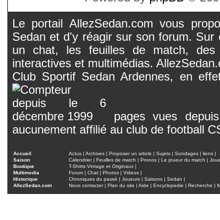
Le portail AllezSedan.com vous propos
Sedan et d'y réagir sur son forum. Sur c
un chat, les feuilles de match, des
interactives et multimédias. AllezSedan.c
Club Sportif Sedan Ardennes, en effet
pages vues depuis 
aucunement affilié au club de football 
Accueil
Actus
|
Archives
|
Proposer un article
|
Sujets
|
Sondages
|
liens
|
Saison
Calendrier
|
Feuilles de match
|
Pronos
|
Le joueur du match
|
Jou
Boutique
T-Shirts Vintage et Originaux
|
Multimedia
Forum
|
Chat
|
Photos
|
Videos
|
Historique
Chroniques du passé
|
Joueurs
|
Saisons
|
Sedan
|
AllezSedan.com
Nous contacter
|
Plan du site
|
Aide
|
Encyclopedie
|
Recherche
|
M