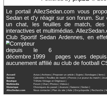
Le portail AllezSedan.com vous propos
Sedan et d'y réagir sur son forum. Sur c
un chat, les feuilles de match, des
interactives et multimédias. AllezSedan.c
Club Sportif Sedan Ardennes, en effet
pages vues depuis 
aucunement affilié au club de football 
Accueil
Actus
|
Archives
|
Proposer un article
|
Sujets
|
Sondages
|
liens
|
Saison
Calendrier
|
Feuilles de match
|
Pronos
|
Le joueur du match
|
Jou
Boutique
T-Shirts Vintage et Originaux
|
Multimedia
Forum
|
Chat
|
Photos
|
Videos
|
Historique
Chroniques du passé
|
Joueurs
|
Saisons
|
Sedan
|
AllezSedan.com
Nous contacter
|
Plan du site
|
Aide
|
Encyclopedie
|
Recherche
|
M