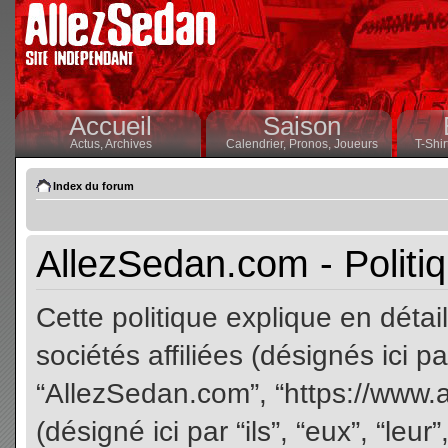
Accueil
Saison
Actus,
Archives
Calendrier,
Pronos,
Joueurs
T-Shir
Index du forum
AllezSedan.com - Politiq
Cette politique explique en dét
sociétés affiliées (désignés ici pa
“AllezSedan.com”, “https://www.
(désigné ici par “ils”, “eux”, “le