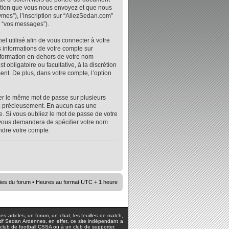
mation que vous nous envoyez et que nous
ymes”), l’inscription sur “AllezSedan.com”
r “vos messages”).
l utilisé afin de vous connecter à votre
s informations de votre compte sur
nformation en-dehors de votre nom
 obligatoire ou facultative, à la discrétion
nt. De plus, dans votre compte, l’option
iser le même mot de passe sur plusieurs
vez précieusement. En aucun cas une
. Si vous oubliez le mot de passe de votre
e vous demandera de spécifier votre nom
ndre votre compte.
ies du forum
• Heures au format UTC + 1 heure
s articles, un forum, un chat, les feuilles de match,
rtif Sedan Ardennes, en effet, ce site indépendant a
lub de football CSSA ou à un club de supporter.