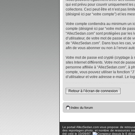
qui est prévu pour couvrir uniquement les
collectons. Ceci peut être et n’est pas lim
(désigné ici par “votre compte”) et les me
Votre compte contiendra au minimum un iden
compte (désigné ici par “votre mot de pass
“AllezSedan.com” sont protégées par les l
d’utilisateur, de votre mot de passe et de 
de “AllezSedan.com”. Dans tous les cas, vo
afin de vous abonner ou non à l’envoi auto
Votre mot de passe est crypté (cryptage à 
sites Internet différents. Votre mot de p
personne affiliée à “AllezSedan.com”, à p
compte, vous pouvez utiliser la fonction “
d’utilisateur et votre adresse e-mail. Le 
Retour à l’écran de connexion
Index du forum
Le portail AllezSedan.com vous propose de retrouver 
des reportages photo, et nombre de ressources inter
été créé le 10/09/97.