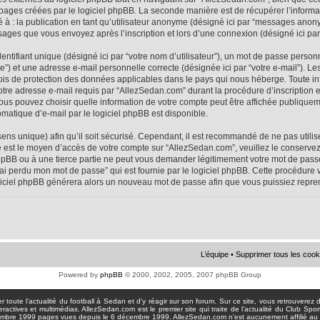
 pages créées par le logiciel phpBB. La seconde manière est de récupérer l’infor
ité à : la publication en tant qu’utilisateur anonyme (désigné ici par “messages anon
ssages que vous envoyez après l’inscription et lors d’une connexion (désigné ici pa
tifiant unique (désigné ici par “votre nom d’utilisateur”), un mot de passe personne
e”) et une adresse e-mail personnelle correcte (désignée ici par “votre e-mail”). Le
ois de protection des données applicables dans le pays qui nous héberge. Toute i
votre adresse e-mail requis par “AllezSedan.com” durant la procédure d’inscription est
us pouvez choisir quelle information de votre compte peut être affichée publiqueme
matique d’e-mail par le logiciel phpBB est disponible.
sens unique) afin qu’il soit sécurisé. Cependant, il est recommandé de ne pas util
asse est le moyen d’accès de votre compte sur “AllezSedan.com”, veuillez le conser
hpBB ou à une tierce partie ne peut vous demander légitimement votre mot de passe
J’ai perdu mon mot de passe” qui est fournie par le logiciel phpBB. Cette procédur
logiciel phpBB générera alors un nouveau mot de passe afin que vous puissiez repre
L’équipe
•
Supprimer tous les cook
Powered by
phpBB
© 2000, 2002, 2005, 2007 phpBB Group
toute l'actualité du football à Sedan et d'y réagir sur son forum. Sur ce site, vous retrouverez de
actives et multimédias. AllezSedan.com est le premier site qui traite de l'actualité du Club Spo
pages vues depuis le 6 décembre 1999. AllezSedan.com n'est aucunement affilié au c