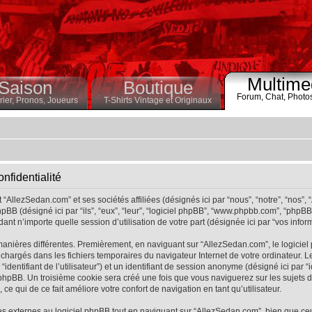
Multime
Saison
Boutique
Forum,
Chat,
Photo
ier,
Pronos,
Joueurs
T-Shirts Vintage et Originaux
nfidentialité
“AllezSedan.com” et ses sociétés affiliées (désignés ici par “nous”, “notre”, “nos”,
pBB (désigné ici par “ils”, “eux”, “leur”, “logiciel phpBB”, “www.phpbb.com”, “phpB
ant n’importe quelle session d’utilisation de votre part (désignée ici par “vos inform
manières différentes. Premièrement, en naviguant sur “AllezSedan.com”, le logicie
éléchargés dans les fichiers temporaires du navigateur Internet de votre ordinateur
r “identifiant de l’utilisateur”) et un identifiant de session anonyme (désigné ici par “
hpBB. Un troisième cookie sera créé une fois que vous naviguerez sur les sujets de 
ce qui de ce fait améliore votre confort de navigation en tant qu’utilisateur.
 externes au logiciel phpBB tout en naviguant sur “AllezSedan.com”, bien que ce