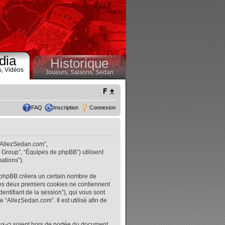
dia
Historique
s,
Vidéos
Joueurs,
Saisons,
Sedan
FAQ
Inscription
Connexion
 “AllezSedan.com”,
B Group”, “Équipes de phpBB”) utilisent
ations”).
l phpBB créera un certain nombre de
. Les deux premiers cookies ne contiennent
identifiant de la session”), qui vous sont
“AllezSedan.com”. Il est utilisé afin de
ux-ci soient hors de portée du document