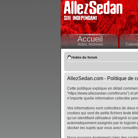
Accueil
Actus,
Archives
Calendr
Index du forum
AllezSedan.com - Politique de co
Cette politique explique en détail comment 
“https://www.allezsedan.com/forums”) et ph
n’importe quelle information collectée pend
Vos informations sont collectées de deux 
cookies qui sont de petits fichiers texte t
qu’un identifiant utilisateur (désigné ici pa
automatiquement assignés par le logiciel p
stocker les sujets que vous avez consultés, 
Nous pouvons également créer des cookies