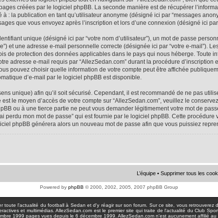
 pages créées par le logiciel phpBB. La seconde manière est de récupérer l’infor
ité à : la publication en tant qu’utilisateur anonyme (désigné ici par “messages anon
ssages que vous envoyez après l’inscription et lors d’une connexion (désigné ici pa
tifiant unique (désigné ici par “votre nom d’utilisateur”), un mot de passe personne
e”) et une adresse e-mail personnelle correcte (désignée ici par “votre e-mail”). Le
ois de protection des données applicables dans le pays qui nous héberge. Toute i
votre adresse e-mail requis par “AllezSedan.com” durant la procédure d’inscription est
us pouvez choisir quelle information de votre compte peut être affichée publiqueme
matique d’e-mail par le logiciel phpBB est disponible.
sens unique) afin qu’il soit sécurisé. Cependant, il est recommandé de ne pas util
asse est le moyen d’accès de votre compte sur “AllezSedan.com”, veuillez le conser
hpBB ou à une tierce partie ne peut vous demander légitimement votre mot de passe
J’ai perdu mon mot de passe” qui est fournie par le logiciel phpBB. Cette procédur
logiciel phpBB générera alors un nouveau mot de passe afin que vous puissiez repre
L’équipe
•
Supprimer tous les cook
Powered by
phpBB
© 2000, 2002, 2005, 2007 phpBB Group
toute l'actualité du football à Sedan et d'y réagir sur son forum. Sur ce site, vous retrouverez de
actives et multimédias. AllezSedan.com est le premier site qui traite de l'actualité du Club Spo
pages vues depuis le 6 décembre 1999. AllezSedan.com n'est aucunement affilié au c