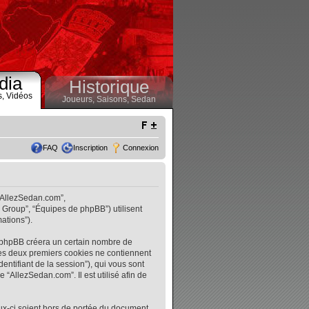
dia
Historique
s,
Vidéos
Joueurs,
Saisons,
Sedan
FAQ
Inscription
Connexion
 “AllezSedan.com”,
B Group”, “Équipes de phpBB”) utilisent
ations”).
l phpBB créera un certain nombre de
. Les deux premiers cookies ne contiennent
identifiant de la session”), qui vous sont
“AllezSedan.com”. Il est utilisé afin de
ux-ci soient hors de portée du document