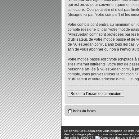
qui est prévu pour couvrir uniquement les
collectons. Ceci peut être et n’est pas lim
(désigné ici par “votre compte”) et les me
Votre compte contiendra au minimum un iden
compte (désigné ici par “votre mot de pass
“AllezSedan.com” sont protégées par les l
d’utilisateur, de votre mot de passe et de 
de “AllezSedan.com”. Dans tous les cas, vo
afin de vous abonner ou non à l’envoi auto
Votre mot de passe est crypté (cryptage à 
sites Internet différents. Votre mot de p
personne affiliée à “AllezSedan.com”, à p
compte, vous pouvez utiliser la fonction “
d’utilisateur et votre adresse e-mail. Le 
Retour à l’écran de connexion
Index du forum
Le portail AllezSedan.com vous propose de retrouver 
des reportages photo, et nombre de ressources inter
été créé le 10/09/97.