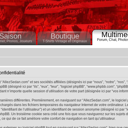
Multime
Saison
Boutique
Forum,
Chat,
Photo
ier,
Pronos,
Joueurs
T-Shirts Vintage et Originaux
nfidentialité
“AllezSedan.com” et ses sociétés affiliées (désignés ici par “nous”, “notre”, “nos”,
pBB (désigné ici par “ils”, “eux”, “leur”, “logiciel phpBB”, “www.phpbb.com”, “phpB
ant n’importe quelle session d’utilisation de votre part (désignée ici par “vos inform
manières différentes. Premièrement, en naviguant sur “AllezSedan.com”, le logicie
éléchargés dans les fichiers temporaires du navigateur Internet de votre ordinateur
r “identifiant de l’utilisateur”) et un identifiant de session anonyme (désigné ici par “
hpBB. Un troisième cookie sera créé une fois que vous naviguerez sur les sujets de 
ce qui de ce fait améliore votre confort de navigation en tant qu’utilisateur.
 externes au logiciel phpBB tout en naviguant sur “AllezSedan.com”, bien que ce