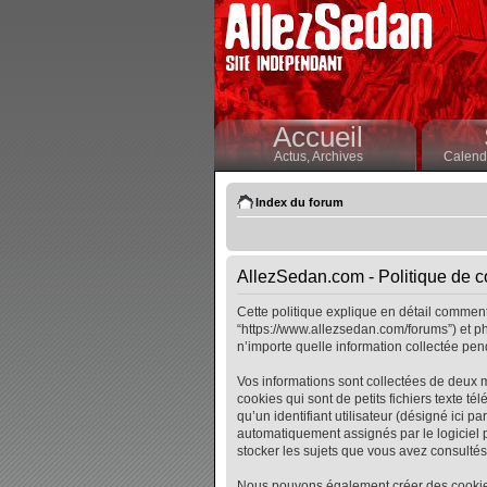
Accueil
Actus,
Archives
Calendr
Index du forum
AllezSedan.com - Politique de co
Cette politique explique en détail comment 
“https://www.allezsedan.com/forums”) et ph
n’importe quelle information collectée pend
Vos informations sont collectées de deux 
cookies qui sont de petits fichiers texte t
qu’un identifiant utilisateur (désigné ici pa
automatiquement assignés par le logiciel p
stocker les sujets que vous avez consultés, 
Nous pouvons également créer des cookies