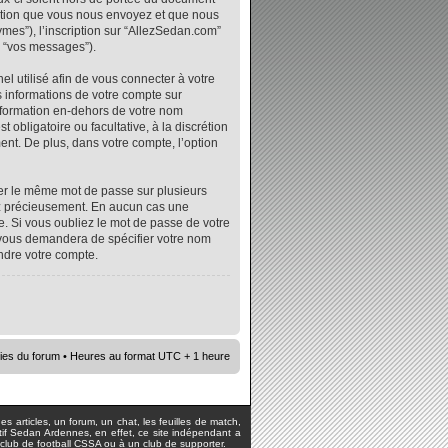
mation que vous nous envoyez et que nous
ymes”), l’inscription sur “AllezSedan.com”
r “vos messages”).
l utilisé afin de vous connecter à votre
s informations de votre compte sur
nformation en-dehors de votre nom
 obligatoire ou facultative, à la discrétion
nt. De plus, dans votre compte, l’option
iser le même mot de passe sur plusieurs
vez précieusement. En aucun cas une
. Si vous oubliez le mot de passe de votre
e vous demandera de spécifier votre nom
ndre votre compte.
ies du forum
• Heures au format UTC + 1 heure
s articles, un forum, un chat, les feuilles de match,
rtif Sedan Ardennes, en effet, ce site indépendant a
lub de football CSSA ou à un club de supporter.