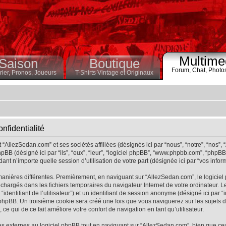
Multime
Saison
Boutique
Forum,
Chat,
Photo
ier,
Pronos,
Joueurs
T-Shirts Vintage et Originaux
nfidentialité
“AllezSedan.com” et ses sociétés affiliées (désignés ici par “nous”, “notre”, “nos”,
pBB (désigné ici par “ils”, “eux”, “leur”, “logiciel phpBB”, “www.phpbb.com”, “phpB
ant n’importe quelle session d’utilisation de votre part (désignée ici par “vos inform
manières différentes. Premièrement, en naviguant sur “AllezSedan.com”, le logicie
éléchargés dans les fichiers temporaires du navigateur Internet de votre ordinateur
r “identifiant de l’utilisateur”) et un identifiant de session anonyme (désigné ici par “
hpBB. Un troisième cookie sera créé une fois que vous naviguerez sur les sujets de 
ce qui de ce fait améliore votre confort de navigation en tant qu’utilisateur.
 externes au logiciel phpBB tout en naviguant sur “AllezSedan.com”, bien que ce