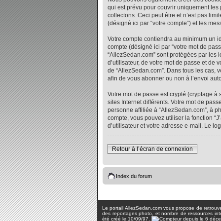
qui est prévu pour couvrir uniquement les
collectons. Ceci peut être et n’est pas lim
(désigné ici par “votre compte”) et les me
Votre compte contiendra au minimum un iden
compte (désigné ici par “votre mot de pass
“AllezSedan.com” sont protégées par les l
d’utilisateur, de votre mot de passe et de 
de “AllezSedan.com”. Dans tous les cas, vo
afin de vous abonner ou non à l’envoi auto
Votre mot de passe est crypté (cryptage à 
sites Internet différents. Votre mot de p
personne affiliée à “AllezSedan.com”, à p
compte, vous pouvez utiliser la fonction “
d’utilisateur et votre adresse e-mail. Le 
Retour à l’écran de connexion
Index du forum
Le portail AllezSedan.com vous propose de retrouver 
des reportages photo, et nombre de ressources inter
été créé le 10/09/97.