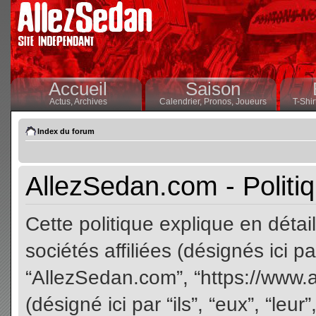
Accueil
Saison
Actus,
Archives
Calendrier,
Pronos,
Joueurs
T-Shir
Index du forum
AllezSedan.com - Politiq
Cette politique explique en dét
sociétés affiliées (désignés ici pa
“AllezSedan.com”, “https://www.
(désigné ici par “ils”, “eux”, “le