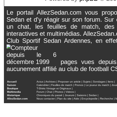
Le portail AllezSedan.com vous propos
Sedan et d'y réagir sur son forum. Sur c
un chat, les feuilles de match, des
interactives et multimédias. AllezSedan.c
Club Sportif Sedan Ardennes, en effet
pages vues depuis 
aucunement affilié au club de football 
Accueil
Actus
|
Archives
|
Proposer un article
|
Sujets
|
Sondages
|
liens
|
Saison
Calendrier
|
Feuilles de match
|
Pronos
|
Le joueur du match
|
Jou
Boutique
T-Shirts Vintage et Originaux
|
Multimedia
Forum
|
Chat
|
Photos
|
Videos
|
Historique
Chroniques du passé
|
Joueurs
|
Saisons
|
Sedan
|
AllezSedan.com
Nous contacter
|
Plan du site
|
Aide
|
Encyclopedie
|
Recherche
|
M