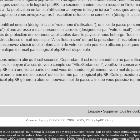
 pages créées par le logiciel phpBB. La seconde manière est de récupérer l’infor
ité à : la publication en tant qu’utilisateur anonyme (désigné ici par “messages anon
ssages que vous envoyez après l’inscription et lors d’une connexion (désigné ici pa
tifiant unique (désigné ici par “votre nom d’utilisateur”), un mot de passe personne
e”) et une adresse e-mail personnelle correcte (désignée ici par “votre e-mail”). Le
ois de protection des données applicables dans le pays qui nous héberge. Toute i
votre adresse e-mail requis par “AllezSedan.com” durant la procédure d’inscription est
us pouvez choisir quelle information de votre compte peut être affichée publiqueme
matique d’e-mail par le logiciel phpBB est disponible.
sens unique) afin qu’il soit sécurisé. Cependant, il est recommandé de ne pas util
asse est le moyen d’accès de votre compte sur “AllezSedan.com”, veuillez le conser
hpBB ou à une tierce partie ne peut vous demander légitimement votre mot de passe
J’ai perdu mon mot de passe” qui est fournie par le logiciel phpBB. Cette procédur
logiciel phpBB générera alors un nouveau mot de passe afin que vous puissiez repre
L’équipe
•
Supprimer tous les cook
Powered by
phpBB
© 2000, 2002, 2005, 2007 phpBB Group
toute l'actualité du football à Sedan et d'y réagir sur son forum. Sur ce site, vous retrouverez de
actives et multimédias. AllezSedan.com est le premier site qui traite de l'actualité du Club Spo
pages vues depuis le 6 décembre 1999. AllezSedan.com n'est aucunement affilié au c