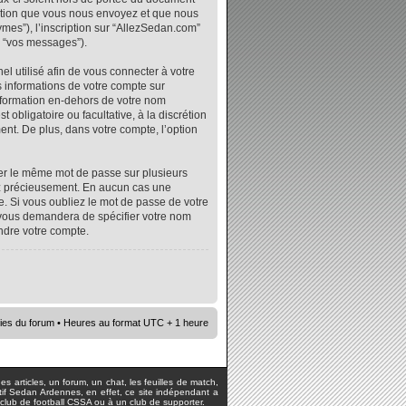
mation que vous nous envoyez et que nous
ymes”), l’inscription sur “AllezSedan.com”
r “vos messages”).
l utilisé afin de vous connecter à votre
s informations de votre compte sur
nformation en-dehors de votre nom
 obligatoire ou facultative, à la discrétion
nt. De plus, dans votre compte, l’option
iser le même mot de passe sur plusieurs
vez précieusement. En aucun cas une
. Si vous oubliez le mot de passe de votre
e vous demandera de spécifier votre nom
ndre votre compte.
ies du forum
• Heures au format UTC + 1 heure
s articles, un forum, un chat, les feuilles de match,
rtif Sedan Ardennes, en effet, ce site indépendant a
lub de football CSSA ou à un club de supporter.