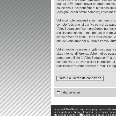
qui est prévu pour couvrir uniquement les
collectons. Ceci peut être et n’est pas lim
(désigné ici par “votre compte”) et les me
Votre compte contiendra au minimum un iden
compte (désigné ici par “votre mot de pass
“AllezSedan.com” sont protégées par les l
d’utilisateur, de votre mot de passe et de 
de “AllezSedan.com”. Dans tous les cas, vo
afin de vous abonner ou non à l’envoi auto
Votre mot de passe est crypté (cryptage à 
sites Internet différents. Votre mot de p
personne affiliée à “AllezSedan.com”, à p
compte, vous pouvez utiliser la fonction “
d’utilisateur et votre adresse e-mail. Le 
Retour à l’écran de connexion
Index du forum
Le portail AllezSedan.com vous propose de retrouver 
des reportages photo, et nombre de ressources inter
été créé le 10/09/97.