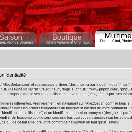
Multime
Saison
Boutique
Forum,
Chat,
Photo
ier,
Pronos,
Joueurs
T-Shirts Vintage et Originaux
nfidentialité
“AllezSedan.com” et ses sociétés affiliées (désignés ici par “nous”, “notre”, “nos”,
pBB (désigné ici par “ils”, “eux”, “leur”, “logiciel phpBB”, “www.phpbb.com”, “phpB
ant n’importe quelle session d’utilisation de votre part (désignée ici par “vos inform
manières différentes. Premièrement, en naviguant sur “AllezSedan.com”, le logicie
éléchargés dans les fichiers temporaires du navigateur Internet de votre ordinateur
r “identifiant de l’utilisateur”) et un identifiant de session anonyme (désigné ici par “
hpBB. Un troisième cookie sera créé une fois que vous naviguerez sur les sujets de 
ce qui de ce fait améliore votre confort de navigation en tant qu’utilisateur.
 externes au logiciel phpBB tout en naviguant sur “AllezSedan.com”, bien que ce