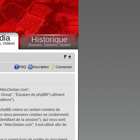
dia
Historique
s,
Vidéos
Joueurs,
Saisons,
Sedan
FAQ
Inscription
Connexion
 “AllezSedan.com”,
B Group”, “Équipes de phpBB”) utilisent
ations”).
l phpBB créera un certain nombre de
. Les deux premiers cookies ne contiennent
identifiant de la session”), qui vous sont
“AllezSedan.com”. Il est utilisé afin de
ux-ci soient hors de portée du document