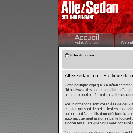
Accueil
Actus,
Archives
Calendr
Index du forum
AllezSedan.com - Politique de co
Cette politique explique en détail comment 
“https://www.allezsedan.com/forums”) et ph
n’importe quelle information collectée pend
Vos informations sont collectées de deux 
cookies qui sont de petits fichiers texte t
qu’un identifiant utilisateur (désigné ici pa
automatiquement assignés par le logiciel p
stocker les sujets que vous avez consultés, 
Nous pouvons également créer des cookies