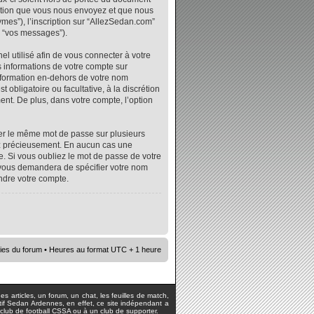
mation que vous nous envoyez et que nous
ymes”), l’inscription sur “AllezSedan.com”
r “vos messages”).
l utilisé afin de vous connecter à votre
s informations de votre compte sur
nformation en-dehors de votre nom
 obligatoire ou facultative, à la discrétion
nt. De plus, dans votre compte, l’option
iser le même mot de passe sur plusieurs
vez précieusement. En aucun cas une
. Si vous oubliez le mot de passe de votre
e vous demandera de spécifier votre nom
ndre votre compte.
ies du forum
• Heures au format UTC + 1 heure
s articles, un forum, un chat, les feuilles de match,
rtif Sedan Ardennes, en effet, ce site indépendant a
lub de football CSSA ou à un club de supporter.