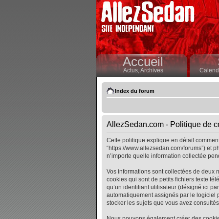
Accueil
Actus,
Archives
Calendr
Index du forum
AllezSedan.com - Politique de co
Cette politique explique en détail comment 
“https://www.allezsedan.com/forums”) et ph
n’importe quelle information collectée pend
Vos informations sont collectées de deux 
cookies qui sont de petits fichiers texte t
qu’un identifiant utilisateur (désigné ici pa
automatiquement assignés par le logiciel p
stocker les sujets que vous avez consultés, 
Nous pouvons également créer des cookies