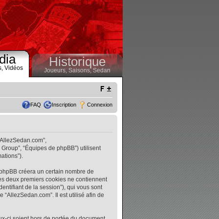
dia
Historique
s,
Vidéos
Joueurs,
Saisons,
Sedan
FAQ
Inscription
Connexion
 “AllezSedan.com”,
B Group”, “Équipes de phpBB”) utilisent
ations”).
l phpBB créera un certain nombre de
. Les deux premiers cookies ne contiennent
identifiant de la session”), qui vous sont
“AllezSedan.com”. Il est utilisé afin de
ux-ci soient hors de portée du document