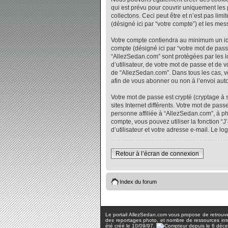
qui est prévu pour couvrir uniquement les
collectons. Ceci peut être et n’est pas lim
(désigné ici par “votre compte”) et les me
Votre compte contiendra au minimum un iden
compte (désigné ici par “votre mot de pass
“AllezSedan.com” sont protégées par les l
d’utilisateur, de votre mot de passe et de 
de “AllezSedan.com”. Dans tous les cas, vo
afin de vous abonner ou non à l’envoi auto
Votre mot de passe est crypté (cryptage à 
sites Internet différents. Votre mot de p
personne affiliée à “AllezSedan.com”, à p
compte, vous pouvez utiliser la fonction “
d’utilisateur et votre adresse e-mail. Le 
Retour à l’écran de connexion
Index du forum
Le portail AllezSedan.com vous propose de retrouver 
des reportages photo, et nombre de ressources inter
été créé le 10/09/97.