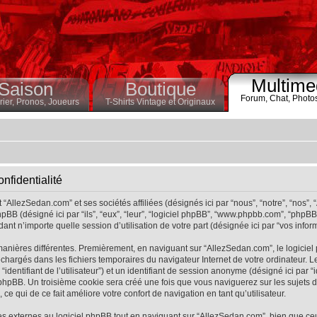
Multime
Saison
Boutique
Forum,
Chat,
Photo
ier,
Pronos,
Joueurs
T-Shirts Vintage et Originaux
nfidentialité
“AllezSedan.com” et ses sociétés affiliées (désignés ici par “nous”, “notre”, “nos”,
pBB (désigné ici par “ils”, “eux”, “leur”, “logiciel phpBB”, “www.phpbb.com”, “phpB
ant n’importe quelle session d’utilisation de votre part (désignée ici par “vos inform
manières différentes. Premièrement, en naviguant sur “AllezSedan.com”, le logicie
éléchargés dans les fichiers temporaires du navigateur Internet de votre ordinateur
r “identifiant de l’utilisateur”) et un identifiant de session anonyme (désigné ici par “
hpBB. Un troisième cookie sera créé une fois que vous naviguerez sur les sujets de 
ce qui de ce fait améliore votre confort de navigation en tant qu’utilisateur.
 externes au logiciel phpBB tout en naviguant sur “AllezSedan.com”, bien que ce