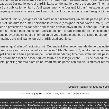
 pages créées par le logiciel phpBB. La seconde manière est de récupérer l’infor
ité à : la publication en tant qu’utilisateur anonyme (désigné ici par “messages anon
ssages que vous envoyez après l’inscription et lors d’une connexion (désigné ici pa
tifiant unique (désigné ici par “votre nom d’utilisateur”), un mot de passe personne
e”) et une adresse e-mail personnelle correcte (désignée ici par “votre e-mail”). Le
ois de protection des données applicables dans le pays qui nous héberge. Toute i
votre adresse e-mail requis par “AllezSedan.com” durant la procédure d’inscription est
us pouvez choisir quelle information de votre compte peut être affichée publiqueme
matique d’e-mail par le logiciel phpBB est disponible.
sens unique) afin qu’il soit sécurisé. Cependant, il est recommandé de ne pas util
asse est le moyen d’accès de votre compte sur “AllezSedan.com”, veuillez le conser
hpBB ou à une tierce partie ne peut vous demander légitimement votre mot de passe
J’ai perdu mon mot de passe” qui est fournie par le logiciel phpBB. Cette procédur
logiciel phpBB générera alors un nouveau mot de passe afin que vous puissiez repre
L’équipe
•
Supprimer tous les cook
Powered by
phpBB
© 2000, 2002, 2005, 2007 phpBB Group
toute l'actualité du football à Sedan et d'y réagir sur son forum. Sur ce site, vous retrouverez de
actives et multimédias. AllezSedan.com est le premier site qui traite de l'actualité du Club Spo
pages vues depuis le 6 décembre 1999. AllezSedan.com n'est aucunement affilié au c