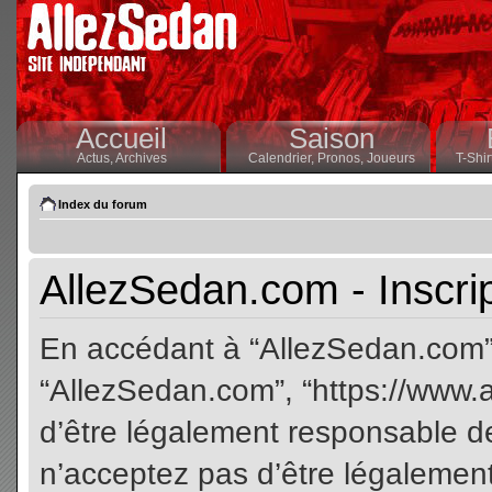
Accueil
Saison
Actus,
Archives
Calendrier,
Pronos,
Joueurs
T-Shir
Index du forum
AllezSedan.com - Inscri
En accédant à “AllezSedan.com” (
“AllezSedan.com”, “https://www.
d’être légalement responsable de
n’acceptez pas d’être légalement