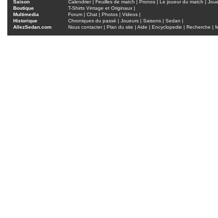
Saison
Calendrier
|
Feuilles de match
|
Pronos
|
Le joueur du match
|
Jou
Boutique
T-Shirts Vintage et Originaux
|
Multimedia
Forum
|
Chat
|
Photos
|
Videos
|
Historique
Chroniques du passé
|
Joueurs
|
Saisons
|
Sedan
|
AllezSedan.com
Nous contacter
|
Plan du site
|
Aide
|
Encyclopedie
|
Recherche
|
M