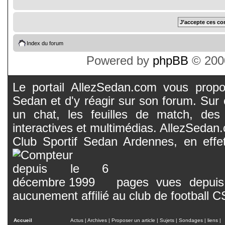
Index du forum
Powered by
phpBB
© 2000
Le portail AllezSedan.com vous propos
Sedan et d'y réagir sur son forum. Sur c
un chat, les feuilles de match, des
interactives et multimédias. AllezSedan.c
Club Sportif Sedan Ardennes, en effet
pages vues depuis 
aucunement affilié au club de football 
Accueil
Actus
|
Archives
|
Proposer un article
|
Sujets
|
Sondages
|
liens
|