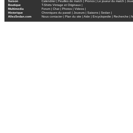
Saison
Calendrier
|
Feuilles de match
|
Pronos
|
Le joueur du match
|
Jou
Boutique
T-Shirts Vintage et Originaux
|
Multimedia
Forum
|
Chat
|
Photos
|
Videos
|
Historique
Chroniques du passé
|
Joueurs
|
Saisons
|
Sedan
|
AllezSedan.com
Nous contacter
|
Plan du site
|
Aide
|
Encyclopedie
|
Recherche
|
M