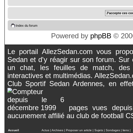
Index du forum
Powered by
phpBB
© 2000
Le portail AllezSedan.com vous propos
Sedan et d'y réagir sur son forum. Sur c
un chat, les feuilles de match, des
interactives et multimédias. AllezSedan.c
Club Sportif Sedan Ardennes, en effet
pages vues depuis 
aucunement affilié au club de football 
Accueil
Actus
|
Archives
|
Proposer un article
|
Sujets
|
Sondages
|
liens
|