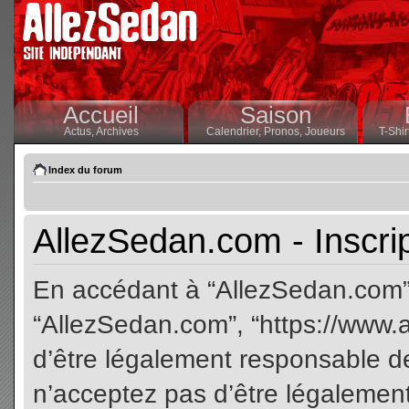
Accueil
Saison
Actus,
Archives
Calendrier,
Pronos,
Joueurs
T-Shir
Index du forum
AllezSedan.com - Inscri
En accédant à “AllezSedan.com” (
“AllezSedan.com”, “https://www.
d’être légalement responsable de
n’acceptez pas d’être légalement