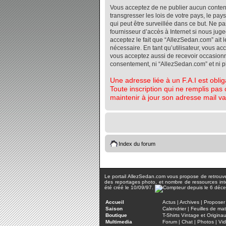
Vous acceptez de ne publier aucun contenu 
transgresser les lois de votre pays, le pa
qui peut être surveillée dans ce but. Ne 
fournisseur d’accès à Internet si nous jug
acceptez le fait que “AllezSedan.com” ait l
nécessaire. En tant qu’utilisateur, vous a
vous acceptez aussi de recevoir occasionnel
consentement, ni “AllezSedan.com” et ni 
Une adresse liée à un F.A.I est oblig
Toute inscription qui ne remplis pas 
maintenir à jour son adresse mail va
Index du forum
Le portail AllezSedan.com vous propose de retrouver 
des reportages photo, et nombre de ressources inter
été créé le 10/09/97.
Accueil
Actus
|
Archives
|
Proposer 
Saison
Calendrier
|
Feuilles de ma
Boutique
T-Shirts Vintage et Origina
Multimedia
Forum
|
Chat
|
Photos
|
Vi