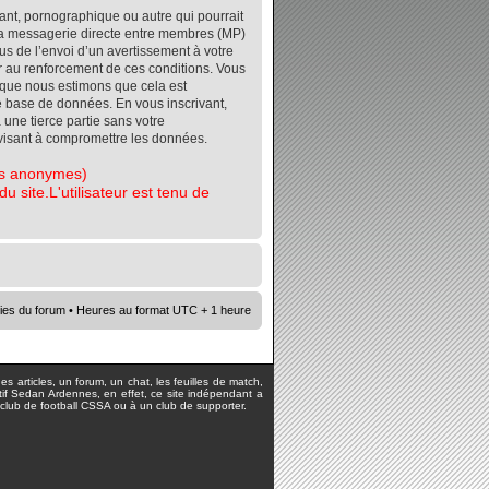
ant, pornographique ou autre qui pourrait
r la messagerie directe entre membres (MP)
s de l’envoi d’un avertissement à votre
er au renforcement de ces conditions. Vous
orsque nous estimons que cela est
re base de données. En vous inscrivant,
 une tierce partie sans votre
visant à compromettre les données.
tes anonymes)
 site.L'utilisateur est tenu de
ies du forum
• Heures au format UTC + 1 heure
s articles, un forum, un chat, les feuilles de match,
rtif Sedan Ardennes, en effet, ce site indépendant a
lub de football CSSA ou à un club de supporter.