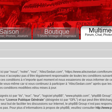
Multime
Saison
Boutique
Forum,
Chat,
Photo
ier,
Pronos,
Joueurs
T-Shirts Vintage et Originaux
ci par “nous”, “notre”, “nos”, “AllezSedan.com”, “https://www.allezsedan.com/forum
ous n’acceptez pas d’être légalement responsable de toutes les conditions suivantes
ces conditions à n’importe quel moment et nous essaierons de vous informer de ce
 de vous-même car si vous continuez à participer à “AllezSedan.com” après que les 
s conditions modifiées et/ou mises à jour.
nés ici par “ils”, “eux”, “leur”, “logiciel phpBB”, “www.phpbb.com”, “phpBB Group”
nce “
Licence Publique Générale
” (désignée ici par “GPL”) et qui peut être télécha
 seul but de faciliter les discussions sur Internet, le phpBB Group n’est pas respo
s pas. Pour plus d’informations à propos de phpBB, veuillez consulter
http://www.p