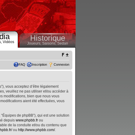
dia
Historique
s,
Vidéos
Joueurs,
Saisons,
Sedan
FAQ
Inscription
Connexion
s”), vous acceptez d’être légalement
, veuillez ne pas utiliser et/ou accéder à
s modifications, bien que nous vous
modifications aient été effectuées, vous
, “Équipes de phpBB”), qui est une solution
rgé depuis
www.phpbb.fr
ou
nsable de la conduite et/ou du contenu que
hpbb.fr/
ou
http://www.phpbb.com/
.