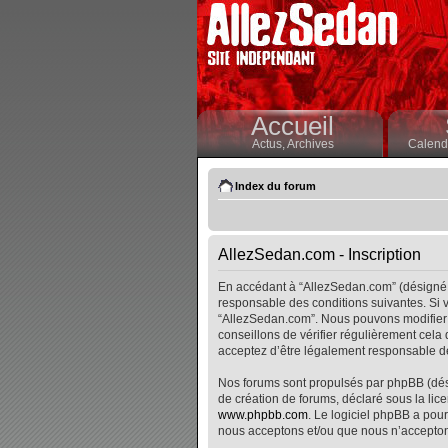
Accueil
Actus,
Archives
Calendr
Index du forum
AllezSedan.com - Inscription
En accédant à “AllezSedan.com” (désigné i
responsable des conditions suivantes. Si v
“AllezSedan.com”. Nous pouvons modifier 
conseillons de vérifier régulièrement cela
acceptez d’être légalement responsable de
Nos forums sont propulsés par phpBB (désig
de création de forums, déclaré sous la lice
www.phpbb.com
. Le logiciel phpBB a pour
nous acceptons et/ou que nous n’accepton