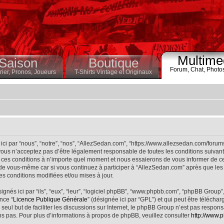
Multime
Saison
Boutique
Forum,
Chat,
Photo
ier,
Pronos,
Joueurs
T-Shirts Vintage et Originaux
ci par “nous”, “notre”, “nos”, “AllezSedan.com”, “https://www.allezsedan.com/forum
ous n’acceptez pas d’être légalement responsable de toutes les conditions suivantes
ces conditions à n’importe quel moment et nous essaierons de vous informer de ce
 de vous-même car si vous continuez à participer à “AllezSedan.com” après que les 
s conditions modifiées et/ou mises à jour.
nés ici par “ils”, “eux”, “leur”, “logiciel phpBB”, “www.phpbb.com”, “phpBB Group”
nce “
Licence Publique Générale
” (désignée ici par “GPL”) et qui peut être télécha
 seul but de faciliter les discussions sur Internet, le phpBB Group n’est pas respo
s pas. Pour plus d’informations à propos de phpBB, veuillez consulter
http://www.p