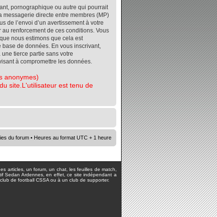
ant, pornographique ou autre qui pourrait
r la messagerie directe entre membres (MP)
s de l’envoi d’un avertissement à votre
er au renforcement de ces conditions. Vous
orsque nous estimons que cela est
re base de données. En vous inscrivant,
 une tierce partie sans votre
visant à compromettre les données.
tes anonymes)
 site.L'utilisateur est tenu de
ies du forum
• Heures au format UTC + 1 heure
s articles, un forum, un chat, les feuilles de match,
rtif Sedan Ardennes, en effet, ce site indépendant a
lub de football CSSA ou à un club de supporter.