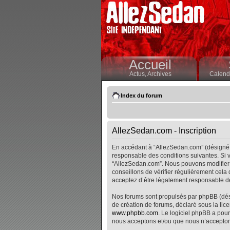
Accueil
Actus,
Archives
Calendr
Index du forum
AllezSedan.com - Inscription
En accédant à “AllezSedan.com” (désigné i
responsable des conditions suivantes. Si v
“AllezSedan.com”. Nous pouvons modifier 
conseillons de vérifier régulièrement cela
acceptez d’être légalement responsable de
Nos forums sont propulsés par phpBB (désig
de création de forums, déclaré sous la lice
www.phpbb.com
. Le logiciel phpBB a pour
nous acceptons et/ou que nous n’accepton