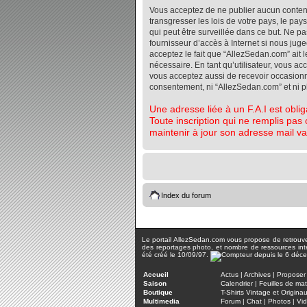
Vous acceptez de ne publier aucun contenu 
transgresser les lois de votre pays, le pa
qui peut être surveillée dans ce but. Ne 
fournisseur d’accès à Internet si nous jug
acceptez le fait que “AllezSedan.com” ait l
nécessaire. En tant qu’utilisateur, vous a
vous acceptez aussi de recevoir occasionnel
consentement, ni “AllezSedan.com” et ni 
Une adresse liée à un F.A.I est oblig
Toute inscription qui ne remplis pas 
maintenir à jour son adresse mail va
Index du forum
Le portail AllezSedan.com vous propose de retrouver 
des reportages photo, et nombre de ressources inter
été créé le 10/09/97.
Accueil
Actus
|
Archives
|
Proposer 
Saison
Calendrier
|
Feuilles de ma
Boutique
T-Shirts Vintage et Origina
Multimedia
Forum
|
Chat
|
Photos
|
Vi