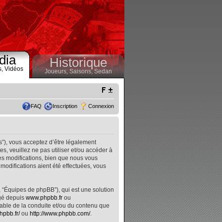
dia
Historique
s,
Vidéos
Joueurs,
Saisons,
Sedan
FAQ
Inscription
Connexion
s”), vous acceptez d’être légalement
, veuillez ne pas utiliser et/ou accéder à
s modifications, bien que nous vous
modifications aient été effectuées, vous
, “Équipes de phpBB”), qui est une solution
rgé depuis
www.phpbb.fr
ou
nsable de la conduite et/ou du contenu que
hpbb.fr/
ou
http://www.phpbb.com/
.