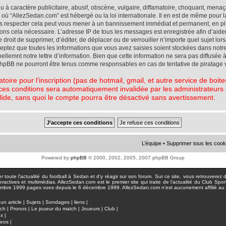
à caractère publicitaire, abusif, obscène, vulgaire, diffamatoire, choquant, menaç
ys où “AllezSedan.com” est hébergé ou la loi internationale. Il en est de même pou
pas respecter cela peut vous mener à un bannissement immédiat et permanent, en plu
eons cela nécessaire. L’adresse IP de tous les messages est enregistrée afin d’aid
e droit de supprimer, d’éditer, de déplacer ou de verrouiller n’importe quel sujet l
cceptez que toutes les informations que vous avez saisies soient stockées dans not
lemnt notre lettre d’information. Bien que cette information ne sera pas diffusée à
phpBB ne pourront être tenus comme responsables en cas de tentative de piratage 
atoire pour l’inscription (pas de hotmail, gmail, et autre service de boi
ces conditions sera automatiquement invalidée par les administrateurs du
lide, sans quoi le compte pourra être désactivé sans avertissement.
L’équipe
•
Supprimer tous les cook
Powered by
phpBB
© 2000, 2002, 2005, 2007 phpBB Group
toute l'actualité du football à Sedan et d'y réagir sur son forum. Sur ce site, vous retrouverez de
actives et multimédias. AllezSedan.com est le premier site qui traite de l'actualité du Club Spo
pages vues depuis le 6 décembre 1999. AllezSedan.com n'est aucunement affilié au c
un article
|
Sujets
|
Sondages
|
liens
|
tch
|
Pronos
|
Le joueur du match
|
Joueurs
|
Club
|
ux
|
deos
|