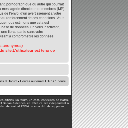
ant, pornographique ou autre qui pourrait
r la messagerie directe entre membres (MP)
s de l’envoi d’un avertissement à votre
er au renforcement de ces conditions. Vous
orsque nous estimons que cela est
re base de données. En vous inscrivant,
 une tierce partie sans votre
visant à compromettre les données.
tes anonymes)
 site.L'utilisateur est tenu de
ies du forum
• Heures au format UTC + 1 heure
s articles, un forum, un chat, les feuilles de match,
rtif Sedan Ardennes, en effet, ce site indépendant a
lub de football CSSA ou à un club de supporter.