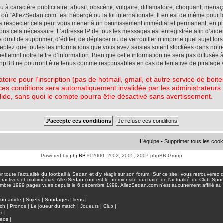
à caractère publicitaire, abusif, obscène, vulgaire, diffamatoire, choquant, menaç
ys où “AllezSedan.com” est hébergé ou la loi internationale. Il en est de même pou
pas respecter cela peut vous mener à un bannissement immédiat et permanent, en plu
eons cela nécessaire. L’adresse IP de tous les messages est enregistrée afin d’aid
e droit de supprimer, d’éditer, de déplacer ou de verrouiller n’importe quel sujet l
cceptez que toutes les informations que vous avez saisies soient stockées dans not
lemnt notre lettre d’information. Bien que cette information ne sera pas diffusée à
phpBB ne pourront être tenus comme responsables en cas de tentative de piratage 
atoire pour l’inscription (pas de hotmail, gmail, et autre service de boi
ces conditions sera automatiquement invalidée par les administrateurs du
lide, sans quoi le compte pourra être désactivé sans avertissement.
L’équipe
•
Supprimer tous les cook
Powered by
phpBB
© 2000, 2002, 2005, 2007 phpBB Group
toute l'actualité du football à Sedan et d'y réagir sur son forum. Sur ce site, vous retrouverez de
actives et multimédias. AllezSedan.com est le premier site qui traite de l'actualité du Club Spo
pages vues depuis le 6 décembre 1999. AllezSedan.com n'est aucunement affilié au c
un article
|
Sujets
|
Sondages
|
liens
|
tch
|
Pronos
|
Le joueur du match
|
Joueurs
|
Club
|
ux
|
deos
|