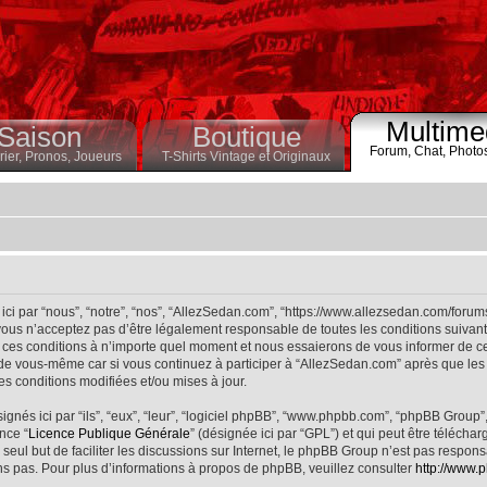
Multime
Saison
Boutique
Forum,
Chat,
Photo
ier,
Pronos,
Joueurs
T-Shirts Vintage et Originaux
ci par “nous”, “notre”, “nos”, “AllezSedan.com”, “https://www.allezsedan.com/forum
ous n’acceptez pas d’être légalement responsable de toutes les conditions suivantes
ces conditions à n’importe quel moment et nous essaierons de vous informer de ce
 de vous-même car si vous continuez à participer à “AllezSedan.com” après que les 
s conditions modifiées et/ou mises à jour.
nés ici par “ils”, “eux”, “leur”, “logiciel phpBB”, “www.phpbb.com”, “phpBB Group”
nce “
Licence Publique Générale
” (désignée ici par “GPL”) et qui peut être télécha
 seul but de faciliter les discussions sur Internet, le phpBB Group n’est pas respo
s pas. Pour plus d’informations à propos de phpBB, veuillez consulter
http://www.p