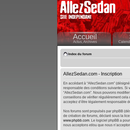
Accueil
Actus,
Archives
Calendr
Index du forum
AllezSedan.com - Inscription
En accédant à “AllezSedan.com” (désigné i
responsable des conditions suivantes. Si v
“AllezSedan.com”. Nous pouvons modifier 
conseillons de vérifier régulièrement cela
acceptez d’être légalement responsable de
Nos forums sont propulsés par phpBB (désig
de création de forums, déclaré sous la lice
www.phpbb.com
. Le logiciel phpBB a pour
nous acceptons et/ou que nous n’accepton