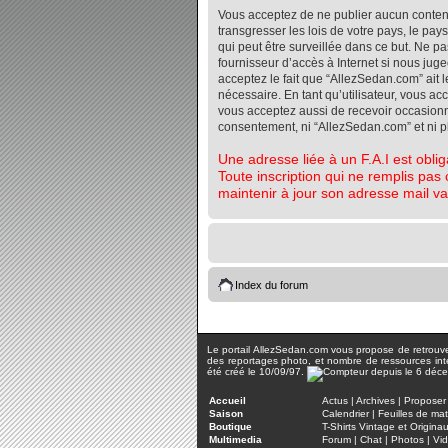
Vous acceptez de ne publier aucun contenu 
transgresser les lois de votre pays, le pa
qui peut être surveillée dans ce but. Ne 
fournisseur d’accès à Internet si nous jug
acceptez le fait que “AllezSedan.com” ait l
nécessaire. En tant qu’utilisateur, vous a
vous acceptez aussi de recevoir occasionnel
consentement, ni “AllezSedan.com” et ni 
Une adresse liée à un F.A.I est oblig
Toute inscription qui ne remplis pas 
maintenir à jour son adresse mail va
Index du forum
Le portail AllezSedan.com vous propose de retrouver 
des reportages photo, et nombre de ressources inter
été créé le 10/09/97.
Accueil
Actus
|
Archives
|
Proposer 
Saison
Calendrier
|
Feuilles de ma
Boutique
T-Shirts Vintage et Origina
Multimedia
Forum
|
Chat
|
Photos
|
Vi