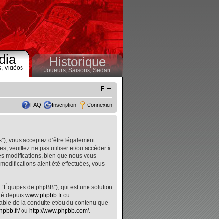
dia
Historique
s,
Vidéos
Joueurs,
Saisons,
Sedan
FAQ
Inscription
Connexion
s”), vous acceptez d’être légalement
, veuillez ne pas utiliser et/ou accéder à
s modifications, bien que nous vous
modifications aient été effectuées, vous
, “Équipes de phpBB”), qui est une solution
rgé depuis
www.phpbb.fr
ou
nsable de la conduite et/ou du contenu que
hpbb.fr/
ou
http://www.phpbb.com/
.