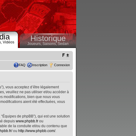
dia
Historique
s,
Vidéos
Joueurs,
Saisons,
Sedan
FAQ
Inscription
Connexion
s”), vous acceptez d’être légalement
, veuillez ne pas utiliser et/ou accéder à
s modifications, bien que nous vous
modifications aient été effectuées, vous
, “Équipes de phpBB”), qui est une solution
rgé depuis
www.phpbb.fr
ou
nsable de la conduite et/ou du contenu que
hpbb.fr/
ou
http://www.phpbb.com/
.