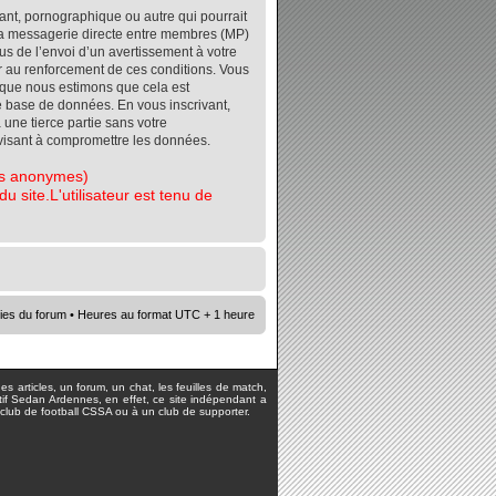
ant, pornographique ou autre qui pourrait
r la messagerie directe entre membres (MP)
s de l’envoi d’un avertissement à votre
er au renforcement de ces conditions. Vous
orsque nous estimons que cela est
re base de données. En vous inscrivant,
 une tierce partie sans votre
visant à compromettre les données.
tes anonymes)
 site.L'utilisateur est tenu de
ies du forum
• Heures au format UTC + 1 heure
s articles, un forum, un chat, les feuilles de match,
rtif Sedan Ardennes, en effet, ce site indépendant a
lub de football CSSA ou à un club de supporter.