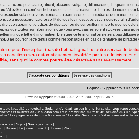
à caractère publicitaire, abusif, obscène, vulgaire, diffamatoire, choquant, menaç
ys où “AllezSedan.com” est hébergé ou la loi internationale. Il en est de même pou
pas respecter cela peut vous mener à un bannissement immédiat et permanent, en plu
eons cela nécessaire. L’adresse IP de tous les messages est enregistrée afin d’aid
e droit de supprimer, d’éditer, de déplacer ou de verrouiller n’importe quel sujet l
cceptez que toutes les informations que vous avez saisies soient stockées dans not
lemnt notre lettre d’information. Bien que cette information ne sera pas diffusée à
phpBB ne pourront être tenus comme responsables en cas de tentative de piratage 
atoire pour l’inscription (pas de hotmail, gmail, et autre service de boi
ces conditions sera automatiquement invalidée par les administrateurs du
lide, sans quoi le compte pourra être désactivé sans avertissement.
L’équipe
•
Supprimer tous les cook
Powered by
phpBB
© 2000, 2002, 2005, 2007 phpBB Group
toute l'actualité du football à Sedan et d'y réagir sur son forum. Sur ce site, vous retrouverez de
actives et multimédias. AllezSedan.com est le premier site qui traite de l'actualité du Club Spo
pages vues depuis le 6 décembre 1999. AllezSedan.com n'est aucunement affilié au c
un article
|
Sujets
|
Sondages
|
liens
|
tch
|
Pronos
|
Le joueur du match
|
Joueurs
|
Club
|
ux
|
deos
|