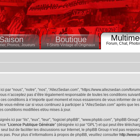
Multime
Saison
Boutique
Forum,
Chat,
Photo
ier,
Pronos,
Joueurs
T-Shirts Vintage et Originaux
ci par “nous”, “notre”, “nos”, “AllezSedan.com”, “https://www.allezsedan.com/forum
ous n’acceptez pas d’être légalement responsable de toutes les conditions suivantes
ces conditions à n’importe quel moment et nous essaierons de vous informer de ce
 de vous-même car si vous continuez à participer à “AllezSedan.com” après que les 
s conditions modifiées et/ou mises à jour.
nés ici par “ils”, “eux”, “leur”, “logiciel phpBB”, “www.phpbb.com”, “phpBB Group”
nce “
Licence Publique Générale
” (désignée ici par “GPL”) et qui peut être télécha
 seul but de faciliter les discussions sur Internet, le phpBB Group n’est pas respo
s pas. Pour plus d’informations à propos de phpBB, veuillez consulter
http://www.p