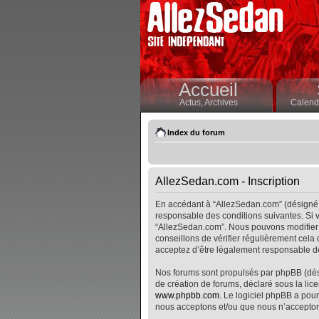
Accueil
Actus,
Archives
Calendr
Index du forum
AllezSedan.com - Inscription
En accédant à “AllezSedan.com” (désigné i
responsable des conditions suivantes. Si v
“AllezSedan.com”. Nous pouvons modifier 
conseillons de vérifier régulièrement cela
acceptez d’être légalement responsable de
Nos forums sont propulsés par phpBB (désig
de création de forums, déclaré sous la lice
www.phpbb.com
. Le logiciel phpBB a pour
nous acceptons et/ou que nous n’accepton