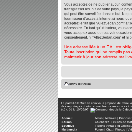
Vous acceptez de ne publier aucun contenu 
transgresser les lois de votre pays, le pa
qui peut être surveillée dans ce but. Ne 
fournisseur d’accès à Internet si nous jug
acceptez le fait que “AllezSedan.com” ait l
nécessaire. En tant qu’utilisateur, vous a
vous acceptez aussi de recevoir occasionnel
consentement, ni “AllezSedan.com” et ni 
Une adresse liée à un F.A.I est oblig
Toute inscription qui ne remplis pas 
maintenir à jour son adresse mail va
Index du forum
Le portail AllezSedan.com vous propose de retrouver 
des reportages photo, et nombre de ressources inter
été créé le 10/09/97.
Accueil
Actus
|
Archives
|
Proposer 
Saison
Calendrier
|
Feuilles de ma
Boutique
T-Shirts Vintage et Origina
Multimedia
Forum
|
Chat
|
Photos
|
Vi