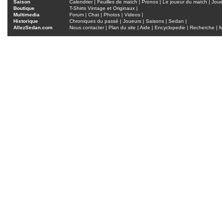
Saison
Calendrier
|
Feuilles de match
|
Pronos
|
Le joueur du match
|
Jou
Boutique
T-Shirts Vintage et Originaux
|
Multimedia
Forum
|
Chat
|
Photos
|
Videos
|
Historique
Chroniques du passé
|
Joueurs
|
Saisons
|
Sedan
|
AllezSedan.com
Nous contacter
|
Plan du site
|
Aide
|
Encyclopedie
|
Recherche
|
M