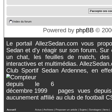
Index du forum
Powered by
phpBB
© 2000
Le portail AllezSedan.com vous propos
Sedan et d'y réagir sur son forum. Sur c
un chat, les feuilles de match, des
interactives et multimédias. AllezSedan.c
Club Sportif Sedan Ardennes, en effet
pages vues depuis 
aucunement affilié au club de football 
Accueil
Actus
|
Archives
|
Proposer un article
|
Sujets
|
Sondages
|
liens
|