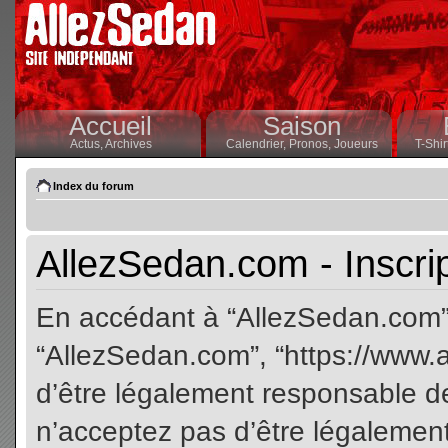
Accueil
Saison
Actus,
Archives
Calendrier,
Pronos,
Joueurs
T-Shir
Index du forum
AllezSedan.com - Inscri
En accédant à “AllezSedan.com” (
“AllezSedan.com”, “https://www.
d’être légalement responsable de
n’acceptez pas d’être légalement