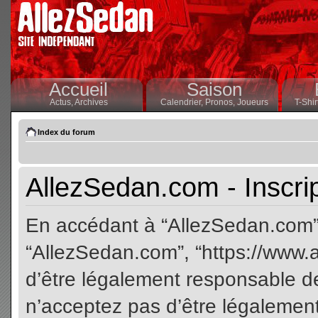
Accueil
Saison
Actus,
Archives
Calendrier,
Pronos,
Joueurs
T-Shir
Index du forum
AllezSedan.com - Inscri
En accédant à “AllezSedan.com” (
“AllezSedan.com”, “https://www.
d’être légalement responsable de
n’acceptez pas d’être légalement