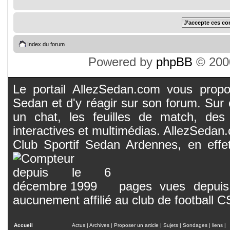
Index du forum
Powered by
phpBB
© 2000
Le portail AllezSedan.com vous propos
Sedan et d'y réagir sur son forum. Sur c
un chat, les feuilles de match, des
interactives et multimédias. AllezSedan.c
Club Sportif Sedan Ardennes, en effet
pages vues depuis 
aucunement affilié au club de football 
Accueil
Actus
|
Archives
|
Proposer un article
|
Sujets
|
Sondages
|
liens
|