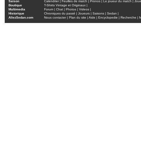
Saison
Calendrier
|
Feuilles de match
|
Pronos
|
Le joueur du match
|
Jou
Boutique
T-Shirts Vintage et Originaux
|
Multimedia
Forum
|
Chat
|
Photos
|
Videos
|
Historique
Chroniques du passé
|
Joueurs
|
Saisons
|
Sedan
|
AllezSedan.com
Nous contacter
|
Plan du site
|
Aide
|
Encyclopedie
|
Recherche
|
M