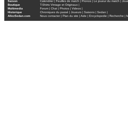
Saison
Calendrier
|
Feuilles de match
|
Pronos
|
Le joueur du match
|
Jou
Boutique
T-Shirts Vintage et Originaux
|
Multimedia
Forum
|
Chat
|
Photos
|
Videos
|
Historique
Chroniques du passé
|
Joueurs
|
Saisons
|
Sedan
|
AllezSedan.com
Nous contacter
|
Plan du site
|
Aide
|
Encyclopedie
|
Recherche
|
M