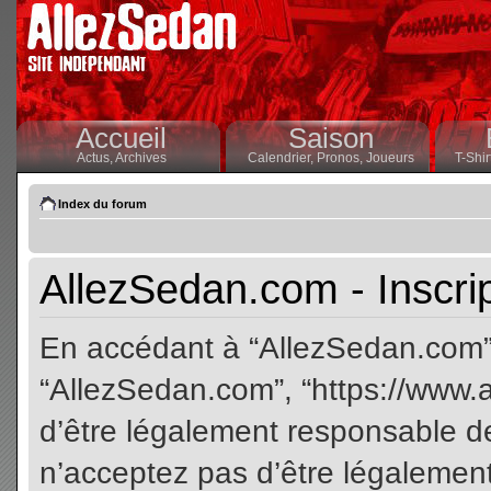
Accueil
Saison
Actus,
Archives
Calendrier,
Pronos,
Joueurs
T-Shir
Index du forum
AllezSedan.com - Inscri
En accédant à “AllezSedan.com” (
“AllezSedan.com”, “https://www.
d’être légalement responsable de
n’acceptez pas d’être légalement