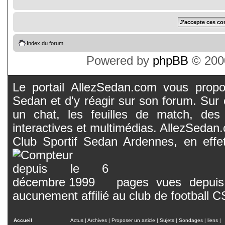
Index du forum
Powered by
phpBB
© 2000
Le portail AllezSedan.com vous propos
Sedan et d'y réagir sur son forum. Sur c
un chat, les feuilles de match, des
interactives et multimédias. AllezSedan.c
Club Sportif Sedan Ardennes, en effet
pages vues depuis 
aucunement affilié au club de football 
Accueil
Actus
|
Archives
|
Proposer un article
|
Sujets
|
Sondages
|
liens
|