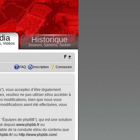
dia
Historique
s,
Vidéos
Joueurs,
Saisons,
Sedan
FAQ
Inscription
Connexion
s”), vous acceptez d’être légalement
, veuillez ne pas utiliser et/ou accéder à
s modifications, bien que nous vous
modifications aient été effectuées, vous
, “Équipes de phpBB”), qui est une solution
rgé depuis
www.phpbb.fr
ou
nsable de la conduite et/ou du contenu que
hpbb.fr/
ou
http://www.phpbb.com/
.