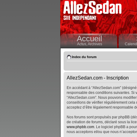
Accueil
Actus,
Archives
Calendr
Index du forum
AllezSedan.com - Inscription
En accédant à “AllezSedan.com” (désigné i
responsable des conditions suivantes. Si v
“AllezSedan.com”. Nous pouvons modifier 
conseillons de vérifier régulièrement cela
acceptez d’être légalement responsable de
Nos forums sont propulsés par phpBB (désig
de création de forums, déclaré sous la lice
www.phpbb.com
. Le logiciel phpBB a pour
nous acceptons et/ou que nous n’accepton