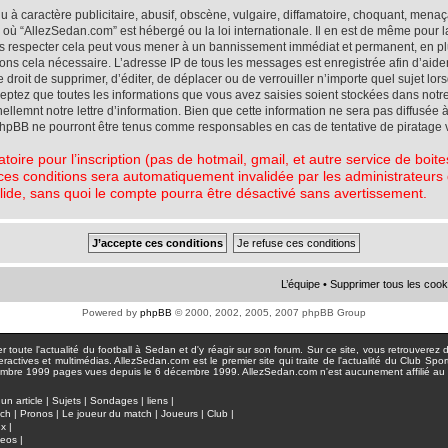
à caractère publicitaire, abusif, obscène, vulgaire, diffamatoire, choquant, menaç
ys où “AllezSedan.com” est hébergé ou la loi internationale. Il en est de même pou
pas respecter cela peut vous mener à un bannissement immédiat et permanent, en plu
eons cela nécessaire. L’adresse IP de tous les messages est enregistrée afin d’aid
e droit de supprimer, d’éditer, de déplacer ou de verrouiller n’importe quel sujet l
cceptez que toutes les informations que vous avez saisies soient stockées dans not
lemnt notre lettre d’information. Bien que cette information ne sera pas diffusée à
phpBB ne pourront être tenus comme responsables en cas de tentative de piratage 
atoire pour l’inscription (pas de hotmail, gmail, et autre service de boi
ces conditions sera automatiquement invalidée par les administrateurs du
lide, sans quoi le compte pourra être désactivé sans avertissement.
L’équipe
•
Supprimer tous les cook
Powered by
phpBB
© 2000, 2002, 2005, 2007 phpBB Group
toute l'actualité du football à Sedan et d'y réagir sur son forum. Sur ce site, vous retrouverez de
actives et multimédias. AllezSedan.com est le premier site qui traite de l'actualité du Club Spo
pages vues depuis le 6 décembre 1999. AllezSedan.com n'est aucunement affilié au c
un article
|
Sujets
|
Sondages
|
liens
|
tch
|
Pronos
|
Le joueur du match
|
Joueurs
|
Club
|
ux
|
deos
|