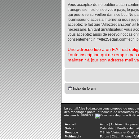
Vous acceptez de ne publier aucun contenu 
transgresser les lois de votre pays, le pa
qui peut être surveillée dans ce but. Ne 
fournisseur d’accès à Internet si nous jug
acceptez le fait que “AllezSedan.com” ait l
nécessaire. En tant qu’utilisateur, vous a
vous acceptez aussi de recevoir occasionnel
consentement, ni “AllezSedan.com” et ni 
Une adresse liée à un F.A.I est oblig
Toute inscription qui ne remplis pas 
maintenir à jour son adresse mail va
Index du forum
Le portail AllezSedan.com vous propose de retrouver 
des reportages photo, et nombre de ressources inter
été créé le 10/09/97.
Accueil
Actus
|
Archives
|
Proposer 
Saison
Calendrier
|
Feuilles de ma
Boutique
T-Shirts Vintage et Origina
Multimedia
Forum
|
Chat
|
Photos
|
Vi