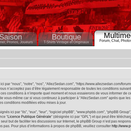
Multime
Saison
Boutique
Forum,
Chat,
Photo
ier,
Pronos,
Joueurs
T-Shirts Vintage et Originaux
ci par “nous”, “notre”, “nos”, “AllezSedan.com”, “https://www.allezsedan.com/forum
ous n’acceptez pas d’être légalement responsable de toutes les conditions suivantes
ces conditions à n’importe quel moment et nous essaierons de vous informer de ce
 de vous-même car si vous continuez à participer à “AllezSedan.com” après que les 
s conditions modifiées et/ou mises à jour.
nés ici par “ils”, “eux”, “leur”, “logiciel phpBB”, “www.phpbb.com”, “phpBB Group”
nce “
Licence Publique Générale
” (désignée ici par “GPL”) et qui peut être télécha
 seul but de faciliter les discussions sur Internet, le phpBB Group n’est pas respo
s pas. Pour plus d’informations à propos de phpBB, veuillez consulter
http://www.p