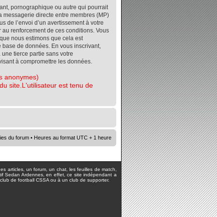
ant, pornographique ou autre qui pourrait
r la messagerie directe entre membres (MP)
s de l’envoi d’un avertissement à votre
er au renforcement de ces conditions. Vous
orsque nous estimons que cela est
re base de données. En vous inscrivant,
 une tierce partie sans votre
visant à compromettre les données.
tes anonymes)
 site.L'utilisateur est tenu de
ies du forum
• Heures au format UTC + 1 heure
s articles, un forum, un chat, les feuilles de match,
rtif Sedan Ardennes, en effet, ce site indépendant a
lub de football CSSA ou à un club de supporter.