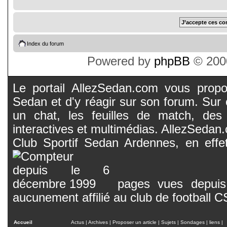
Index du forum
Powered by
phpBB
© 2000
Le portail AllezSedan.com vous propos
Sedan et d'y réagir sur son forum. Sur c
un chat, les feuilles de match, des
interactives et multimédias. AllezSedan.c
Club Sportif Sedan Ardennes, en effet
pages vues depuis 
aucunement affilié au club de football 
Accueil
Actus
|
Archives
|
Proposer un article
|
Sujets
|
Sondages
|
liens
|