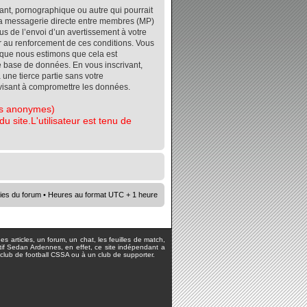
ant, pornographique ou autre qui pourrait
r la messagerie directe entre membres (MP)
s de l’envoi d’un avertissement à votre
er au renforcement de ces conditions. Vous
orsque nous estimons que cela est
re base de données. En vous inscrivant,
 une tierce partie sans votre
visant à compromettre les données.
tes anonymes)
 site.L'utilisateur est tenu de
ies du forum
• Heures au format UTC + 1 heure
s articles, un forum, un chat, les feuilles de match,
rtif Sedan Ardennes, en effet, ce site indépendant a
lub de football CSSA ou à un club de supporter.