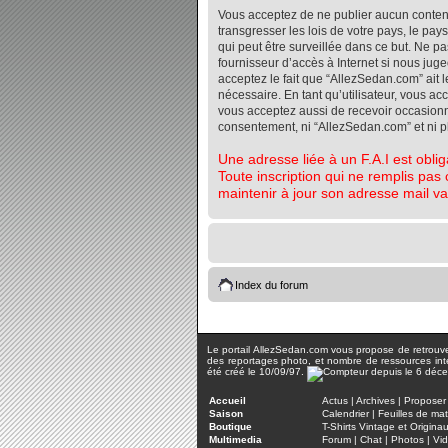
Vous acceptez de ne publier aucun contenu 
transgresser les lois de votre pays, le pa
qui peut être surveillée dans ce but. Ne 
fournisseur d’accès à Internet si nous jug
acceptez le fait que “AllezSedan.com” ait l
nécessaire. En tant qu’utilisateur, vous a
vous acceptez aussi de recevoir occasionnel
consentement, ni “AllezSedan.com” et ni 
Une adresse liée à un F.A.I est oblig
Toute inscription qui ne remplis pas 
maintenir à jour son adresse mail va
Index du forum
Le portail AllezSedan.com vous propose de retrouver 
des reportages photo, et nombre de ressources inter
été créé le 10/09/97.
Accueil
Actus
|
Archives
|
Proposer 
Saison
Calendrier
|
Feuilles de ma
Boutique
T-Shirts Vintage et Origina
Multimedia
Forum
|
Chat
|
Photos
|
Vi