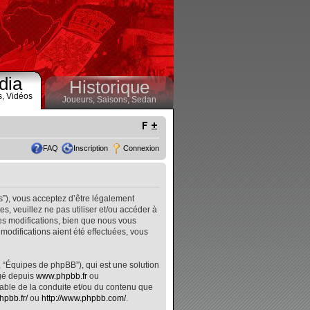
dia
Historique
s,
Vidéos
Joueurs,
Saisons,
Sedan
FAQ
Inscription
Connexion
s”), vous acceptez d’être légalement
, veuillez ne pas utiliser et/ou accéder à
s modifications, bien que nous vous
modifications aient été effectuées, vous
, “Équipes de phpBB”), qui est une solution
rgé depuis
www.phpbb.fr
ou
nsable de la conduite et/ou du contenu que
hpbb.fr/
ou
http://www.phpbb.com/
.