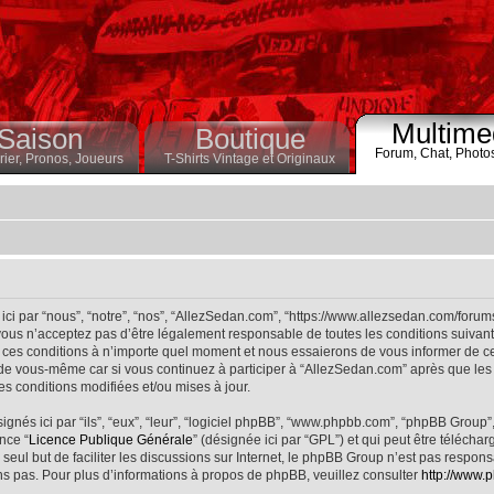
Multime
Saison
Boutique
Forum,
Chat,
Photo
ier,
Pronos,
Joueurs
T-Shirts Vintage et Originaux
ci par “nous”, “notre”, “nos”, “AllezSedan.com”, “https://www.allezsedan.com/forum
ous n’acceptez pas d’être légalement responsable de toutes les conditions suivantes
ces conditions à n’importe quel moment et nous essaierons de vous informer de ce
 de vous-même car si vous continuez à participer à “AllezSedan.com” après que les 
s conditions modifiées et/ou mises à jour.
nés ici par “ils”, “eux”, “leur”, “logiciel phpBB”, “www.phpbb.com”, “phpBB Group”
nce “
Licence Publique Générale
” (désignée ici par “GPL”) et qui peut être télécha
 seul but de faciliter les discussions sur Internet, le phpBB Group n’est pas respo
s pas. Pour plus d’informations à propos de phpBB, veuillez consulter
http://www.p