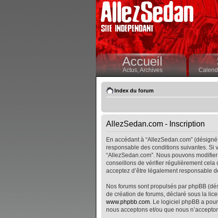
Accueil
Actus,
Archives
Calendr
Index du forum
AllezSedan.com - Inscription
En accédant à “AllezSedan.com” (désigné i
responsable des conditions suivantes. Si v
“AllezSedan.com”. Nous pouvons modifier 
conseillons de vérifier régulièrement cela
acceptez d’être légalement responsable de
Nos forums sont propulsés par phpBB (désig
de création de forums, déclaré sous la lice
www.phpbb.com
. Le logiciel phpBB a pour
nous acceptons et/ou que nous n’accepton