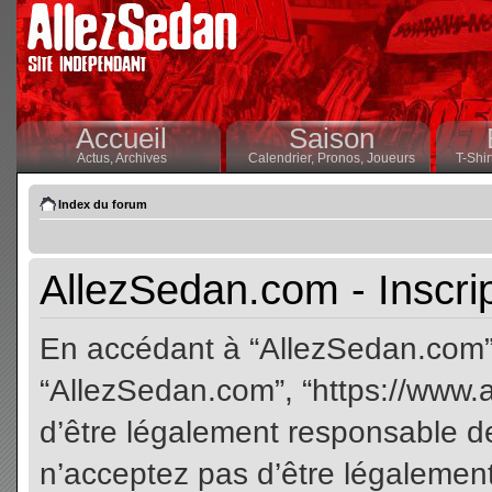
Accueil
Saison
Actus,
Archives
Calendrier,
Pronos,
Joueurs
T-Shir
Index du forum
AllezSedan.com - Inscri
En accédant à “AllezSedan.com” (
“AllezSedan.com”, “https://www.
d’être légalement responsable de
n’acceptez pas d’être légalement