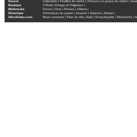
Saison
Calendrier
|
Feuilles de match
|
Pronos
|
Le joueur du match
|
Jou
Boutique
T-Shirts Vintage et Originaux
|
Multimedia
Forum
|
Chat
|
Photos
|
Videos
|
Historique
Chroniques du passé
|
Joueurs
|
Saisons
|
Sedan
|
AllezSedan.com
Nous contacter
|
Plan du site
|
Aide
|
Encyclopedie
|
Recherche
|
M