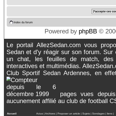
Index du forum
Powered by
phpBB
© 2000
Le portail AllezSedan.com vous propos
Sedan et d'y réagir sur son forum. Sur c
un chat, les feuilles de match, des
interactives et multimédias. AllezSedan.c
Club Sportif Sedan Ardennes, en effet
pages vues depuis 
aucunement affilié au club de football 
Accueil
Actus
|
Archives
|
Proposer un article
|
Sujets
|
Sondages
|
liens
|