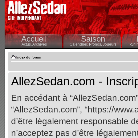
Accueil
Saison
Actus,
Archives
Calendrier,
Pronos,
Joueurs
T-Shir
Index du forum
AllezSedan.com - Inscri
En accédant à “AllezSedan.com” (
“AllezSedan.com”, “https://www.
d’être légalement responsable de
n’acceptez pas d’être légalement