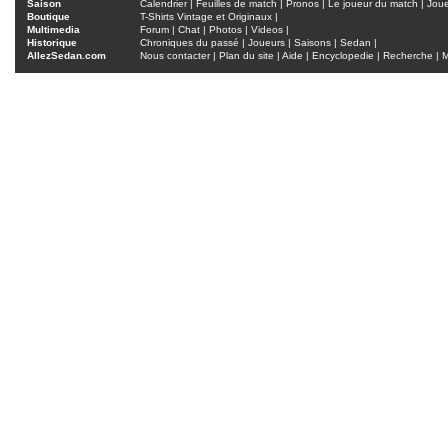
Saison
Calendrier
|
Feuilles de match
|
Pronos
|
Le joueur du match
|
Jou
Boutique
T-Shirts Vintage et Originaux
|
Multimedia
Forum
|
Chat
|
Photos
|
Videos
|
Historique
Chroniques du passé
|
Joueurs
|
Saisons
|
Sedan
|
AllezSedan.com
Nous contacter
|
Plan du site
|
Aide
|
Encyclopedie
|
Recherche
|
M