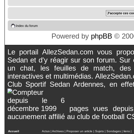
Index du forum
Powered by
phpBB
© 2000
Le portail AllezSedan.com vous propos
Sedan et d'y réagir sur son forum. Sur c
un chat, les feuilles de match, des
interactives et multimédias. AllezSedan.c
Club Sportif Sedan Ardennes, en effet
pages vues depuis 
aucunement affilié au club de football 
Accueil
Actus
|
Archives
|
Proposer un article
|
Sujets
|
Sondages
|
liens
|