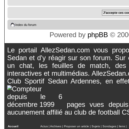
Index du forum
Powered by
phpBB
© 2000
Le portail AllezSedan.com vous propos
Sedan et d'y réagir sur son forum. Sur c
un chat, les feuilles de match, des
interactives et multimédias. AllezSedan.c
Club Sportif Sedan Ardennes, en effet
pages vues depuis 
aucunement affilié au club de football 
Accueil
Actus
|
Archives
|
Proposer un article
|
Sujets
|
Sondages
|
liens
|