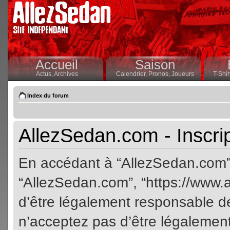
Accueil
Saison
Actus,
Archives
Calendrier,
Pronos,
Joueurs
T-Shir
Index du forum
AllezSedan.com - Inscri
En accédant à “AllezSedan.com” (
“AllezSedan.com”, “https://www.
d’être légalement responsable de
n’acceptez pas d’être légalement