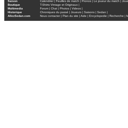
Saison
Calendrier
|
Feuilles de match
|
Pronos
|
Le joueur du match
|
Jou
Boutique
T-Shirts Vintage et Originaux
|
Multimedia
Forum
|
Chat
|
Photos
|
Videos
|
Historique
Chroniques du passé
|
Joueurs
|
Saisons
|
Sedan
|
AllezSedan.com
Nous contacter
|
Plan du site
|
Aide
|
Encyclopedie
|
Recherche
|
M