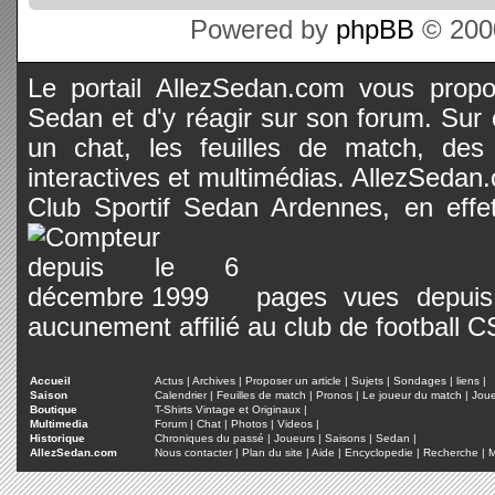
Powered by
phpBB
© 2000
Le portail AllezSedan.com vous propos
Sedan et d'y réagir sur son forum. Sur c
un chat, les feuilles de match, des
interactives et multimédias. AllezSedan.c
Club Sportif Sedan Ardennes, en effet
pages vues depuis 
aucunement affilié au club de football 
Accueil
Actus
|
Archives
|
Proposer un article
|
Sujets
|
Sondages
|
liens
|
Saison
Calendrier
|
Feuilles de match
|
Pronos
|
Le joueur du match
|
Jou
Boutique
T-Shirts Vintage et Originaux
|
Multimedia
Forum
|
Chat
|
Photos
|
Videos
|
Historique
Chroniques du passé
|
Joueurs
|
Saisons
|
Sedan
|
AllezSedan.com
Nous contacter
|
Plan du site
|
Aide
|
Encyclopedie
|
Recherche
|
M