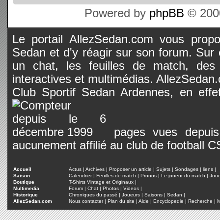
Powered by
phpBB
© 2000
Le portail AllezSedan.com vous propos
Sedan et d'y réagir sur son forum. Sur c
un chat, les feuilles de match, des
interactives et multimédias. AllezSedan.c
Club Sportif Sedan Ardennes, en effet
pages vues depuis 
aucunement affilié au club de football 
Accueil
Actus
|
Archives
|
Proposer un article
|
Sujets
|
Sondages
|
liens
|
Saison
Calendrier
|
Feuilles de match
|
Pronos
|
Le joueur du match
|
Jou
Boutique
T-Shirts Vintage et Originaux
|
Multimedia
Forum
|
Chat
|
Photos
|
Videos
|
Historique
Chroniques du passé
|
Joueurs
|
Saisons
|
Sedan
|
AllezSedan.com
Nous contacter
|
Plan du site
|
Aide
|
Encyclopedie
|
Recherche
|
M