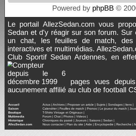
Powered by
phpBB
© 2000
Le portail AllezSedan.com vous propos
Sedan et d'y réagir sur son forum. Sur c
un chat, les feuilles de match, des
interactives et multimédias. AllezSedan.c
Club Sportif Sedan Ardennes, en effet
pages vues depuis 
aucunement affilié au club de football 
Accueil
Actus
|
Archives
|
Proposer un article
|
Sujets
|
Sondages
|
liens
|
Saison
Calendrier
|
Feuilles de match
|
Pronos
|
Le joueur du match
|
Jou
Boutique
T-Shirts Vintage et Originaux
|
Multimedia
Forum
|
Chat
|
Photos
|
Videos
|
Historique
Chroniques du passé
|
Joueurs
|
Saisons
|
Sedan
|
AllezSedan.com
Nous contacter
|
Plan du site
|
Aide
|
Encyclopedie
|
Recherche
|
M