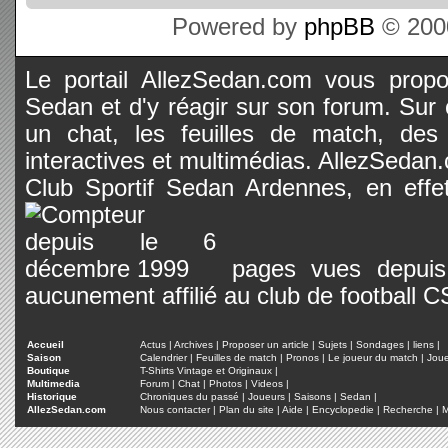
Powered by
phpBB
© 2000
Le portail AllezSedan.com vous propos
Sedan et d'y réagir sur son forum. Sur c
un chat, les feuilles de match, des
interactives et multimédias. AllezSedan.c
Club Sportif Sedan Ardennes, en effet
pages vues depuis 
aucunement affilié au club de football 
Accueil
Actus
|
Archives
|
Proposer un article
|
Sujets
|
Sondages
|
liens
|
Saison
Calendrier
|
Feuilles de match
|
Pronos
|
Le joueur du match
|
Jou
Boutique
T-Shirts Vintage et Originaux
|
Multimedia
Forum
|
Chat
|
Photos
|
Videos
|
Historique
Chroniques du passé
|
Joueurs
|
Saisons
|
Sedan
|
AllezSedan.com
Nous contacter
|
Plan du site
|
Aide
|
Encyclopedie
|
Recherche
|
M