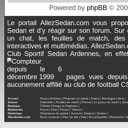
Powered by
phpBB
© 2000
Le portail AllezSedan.com vous propos
Sedan et d'y réagir sur son forum. Sur c
un chat, les feuilles de match, des
interactives et multimédias. AllezSedan.c
Club Sportif Sedan Ardennes, en effet
pages vues depuis 
aucunement affilié au club de football 
Accueil
Actus
|
Archives
|
Proposer un article
|
Sujets
|
Sondages
|
liens
|
Saison
Calendrier
|
Feuilles de match
|
Pronos
|
Le joueur du match
|
Jou
Boutique
T-Shirts Vintage et Originaux
|
Multimedia
Forum
|
Chat
|
Photos
|
Videos
|
Historique
Chroniques du passé
|
Joueurs
|
Saisons
|
Sedan
|
AllezSedan.com
Nous contacter
|
Plan du site
|
Aide
|
Encyclopedie
|
Recherche
|
M