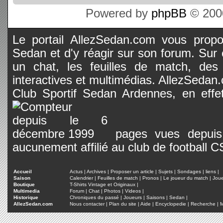
Powered by
phpBB
© 2000
Le portail AllezSedan.com vous propos
Sedan et d'y réagir sur son forum. Sur c
un chat, les feuilles de match, des
interactives et multimédias. AllezSedan.c
Club Sportif Sedan Ardennes, en effet
pages vues depuis 
aucunement affilié au club de football 
Accueil
Actus
|
Archives
|
Proposer un article
|
Sujets
|
Sondages
|
liens
|
Saison
Calendrier
|
Feuilles de match
|
Pronos
|
Le joueur du match
|
Jou
Boutique
T-Shirts Vintage et Originaux
|
Multimedia
Forum
|
Chat
|
Photos
|
Videos
|
Historique
Chroniques du passé
|
Joueurs
|
Saisons
|
Sedan
|
AllezSedan.com
Nous contacter
|
Plan du site
|
Aide
|
Encyclopedie
|
Recherche
|
M