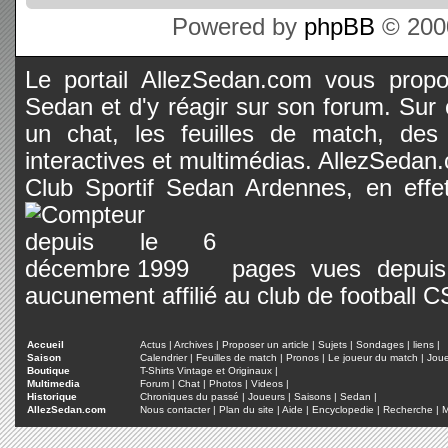
Powered by
phpBB
© 2000
Le portail AllezSedan.com vous propos
Sedan et d'y réagir sur son forum. Sur c
un chat, les feuilles de match, des
interactives et multimédias. AllezSedan.c
Club Sportif Sedan Ardennes, en effet
pages vues depuis 
aucunement affilié au club de football 
Accueil
Actus
|
Archives
|
Proposer un article
|
Sujets
|
Sondages
|
liens
|
Saison
Calendrier
|
Feuilles de match
|
Pronos
|
Le joueur du match
|
Jou
Boutique
T-Shirts Vintage et Originaux
|
Multimedia
Forum
|
Chat
|
Photos
|
Videos
|
Historique
Chroniques du passé
|
Joueurs
|
Saisons
|
Sedan
|
AllezSedan.com
Nous contacter
|
Plan du site
|
Aide
|
Encyclopedie
|
Recherche
|
M