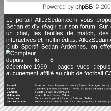
Powered by
phpBB
© 2000
Le portail AllezSedan.com vous propos
Sedan et d'y réagir sur son forum. Sur c
un chat, les feuilles de match, des
interactives et multimédias. AllezSedan.c
Club Sportif Sedan Ardennes, en effet
pages vues depuis 
aucunement affilié au club de football 
Accueil
Actus
|
Archives
|
Proposer un article
|
Sujets
|
Sondages
|
liens
|
Saison
Calendrier
|
Feuilles de match
|
Pronos
|
Le joueur du match
|
Jou
Boutique
T-Shirts Vintage et Originaux
|
Multimedia
Forum
|
Chat
|
Photos
|
Videos
|
Historique
Chroniques du passé
|
Joueurs
|
Saisons
|
Sedan
|
AllezSedan.com
Nous contacter
|
Plan du site
|
Aide
|
Encyclopedie
|
Recherche
|
M