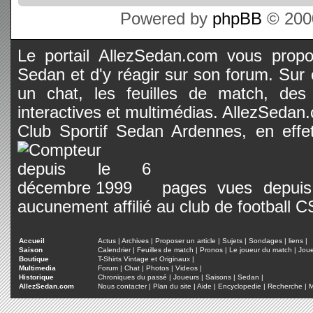
Powered by
phpBB
© 2000
Le portail AllezSedan.com vous propos
Sedan et d'y réagir sur son forum. Sur c
un chat, les feuilles de match, des
interactives et multimédias. AllezSedan.c
Club Sportif Sedan Ardennes, en effet
pages vues depuis 
aucunement affilié au club de football 
Accueil
Actus
|
Archives
|
Proposer un article
|
Sujets
|
Sondages
|
liens
|
Saison
Calendrier
|
Feuilles de match
|
Pronos
|
Le joueur du match
|
Jou
Boutique
T-Shirts Vintage et Originaux
|
Multimedia
Forum
|
Chat
|
Photos
|
Videos
|
Historique
Chroniques du passé
|
Joueurs
|
Saisons
|
Sedan
|
AllezSedan.com
Nous contacter
|
Plan du site
|
Aide
|
Encyclopedie
|
Recherche
|
M