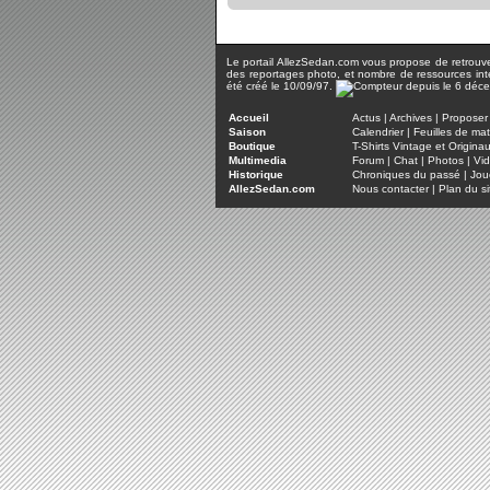
Le portail AllezSedan.com vous propose de retrouver 
des reportages photo, et nombre de ressources inter
été créé le 10/09/97.
Accueil
Actus
|
Archives
|
Proposer 
Saison
Calendrier
|
Feuilles de ma
Boutique
T-Shirts Vintage et Origina
Multimedia
Forum
|
Chat
|
Photos
|
Vi
Historique
Chroniques du passé
|
Jou
AllezSedan.com
Nous contacter
|
Plan du si