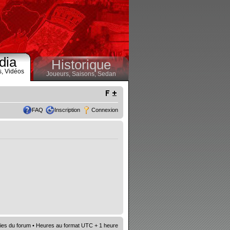
dia
Historique
s,
Vidéos
Joueurs,
Saisons,
Sedan
FAQ
Inscription
Connexion
ies du forum
• Heures au format UTC + 1 heure