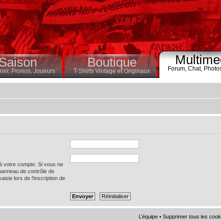
Multime
Saison
Boutique
Forum,
Chat,
Photo
ier,
Pronos,
Joueurs
T-Shirts Vintage et Originaux
 à votre compte. Si vous ne
 panneau de contrôle de
saisie lors de l’inscription de
L’équipe
•
Supprimer tous les cook