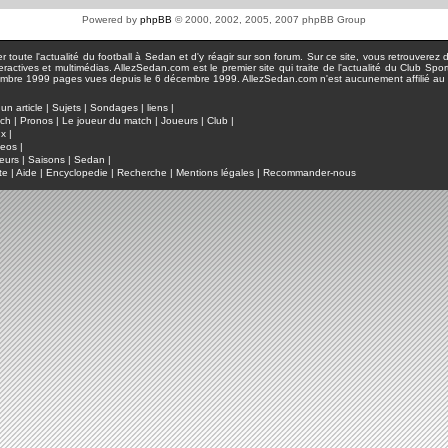
Powered by
phpBB
© 2000, 2002, 2005, 2007 phpBB Group
toute l'actualité du football à Sedan et d'y réagir sur son forum. Sur ce site, vous retrouverez de
actives et multimédias. AllezSedan.com est le premier site qui traite de l'actualité du Club Spo
pages vues depuis le 6 décembre 1999. AllezSedan.com n'est aucunement affilié au c
un article
|
Sujets
|
Sondages
|
liens
|
tch
|
Pronos
|
Le joueur du match
|
Joueurs
|
Club
|
ux
|
deos
|
eurs
|
Saisons
|
Sedan
|
te
|
Aide
|
Encyclopedie
|
Recherche
|
Mentions légales
|
Recommander-nous