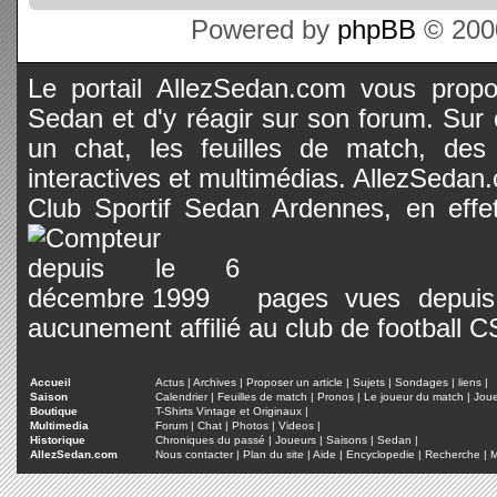
Powered by
phpBB
© 2000
Le portail AllezSedan.com vous propos
Sedan et d'y réagir sur son forum. Sur c
un chat, les feuilles de match, des
interactives et multimédias. AllezSedan.c
Club Sportif Sedan Ardennes, en effet
pages vues depuis 
aucunement affilié au club de football 
Accueil
Actus
|
Archives
|
Proposer un article
|
Sujets
|
Sondages
|
liens
|
Saison
Calendrier
|
Feuilles de match
|
Pronos
|
Le joueur du match
|
Jou
Boutique
T-Shirts Vintage et Originaux
|
Multimedia
Forum
|
Chat
|
Photos
|
Videos
|
Historique
Chroniques du passé
|
Joueurs
|
Saisons
|
Sedan
|
AllezSedan.com
Nous contacter
|
Plan du site
|
Aide
|
Encyclopedie
|
Recherche
|
M