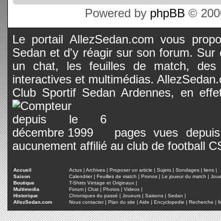
Powered by
phpBB
© 2000
Le portail AllezSedan.com vous propos
Sedan et d'y réagir sur son forum. Sur c
un chat, les feuilles de match, des
interactives et multimédias. AllezSedan.c
Club Sportif Sedan Ardennes, en effet
pages vues depuis 
aucunement affilié au club de football 
Accueil
Actus
|
Archives
|
Proposer un article
|
Sujets
|
Sondages
|
liens
|
Saison
Calendrier
|
Feuilles de match
|
Pronos
|
Le joueur du match
|
Jou
Boutique
T-Shirts Vintage et Originaux
|
Multimedia
Forum
|
Chat
|
Photos
|
Videos
|
Historique
Chroniques du passé
|
Joueurs
|
Saisons
|
Sedan
|
AllezSedan.com
Nous contacter
|
Plan du site
|
Aide
|
Encyclopedie
|
Recherche
|
M